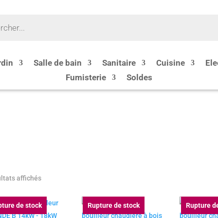
rdin
Salle de bain
Sanitaire
Cuisine
Ele
Fumisterie
Soldes
ltats affichés
ture de stock
Rupture de stock
Rupture d