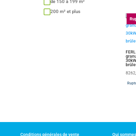
de 150 à 199 m²
200 m² et plus
Rup
FERL
gran
30kW
brûle
8262
Ruptu
Conditions générales de vente
Qui sommes