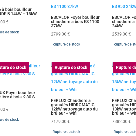
 à bois bouilleur
DE B 14kW – 18kW
ESCALOR Foyer bouilleur
ESCALOR Foy
chaudière à bois ES 1100
chaudière à
,00
€
37kW
24kW
re de stock
2799,00
€
2539,00
€
Rupture de stock
Rupture de s
ture de stock
Rupture de stock
Rupture d
UX Foyer bouilleur
ière à bois K-80 S
FERLUX Chaudière à
FERLUX Cha
W
granulés HIDROMATIC
granulés H
12kW nettoyage auto du
18kW nettoy
,00
€
brûleur + Wifi
brûleur + Wif
re de stock
7179,00
€
7382,00
€
Rupture de stock
Rupture de s