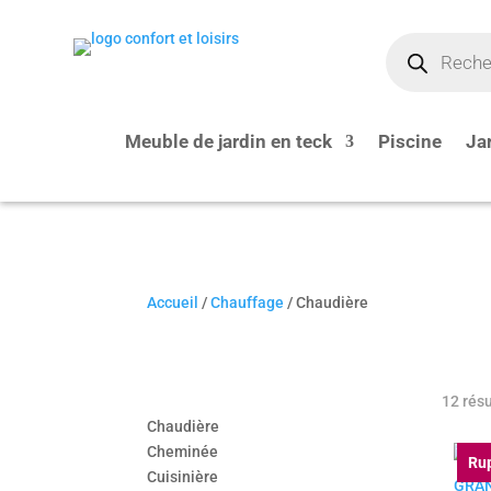
Recherche
de
produits
Meuble de jardin en teck
Piscine
Ja
Accueil
/
Chauffage
/ Chaudière
Chauffage
12 résu
Chaudière
Cheminée
Rup
Cuisinière