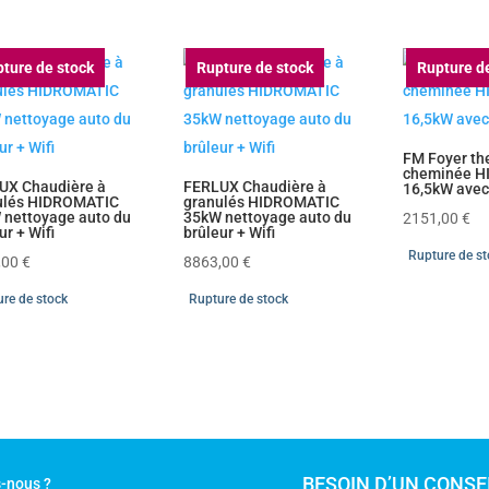
ture de stock
Rupture de stock
Rupture d
FM Foyer t
cheminée H
UX Chaudière à
FERLUX Chaudière à
16,5kW avec
ulés HIDROMATIC
granulés HIDROMATIC
 nettoyage auto du
35kW nettoyage auto du
2151,00
€
ur + Wifi
brûleur + Wifi
Rupture de s
,00
€
8863,00
€
re de stock
Rupture de stock
BESOIN D’UN CONSEI
-nous ?