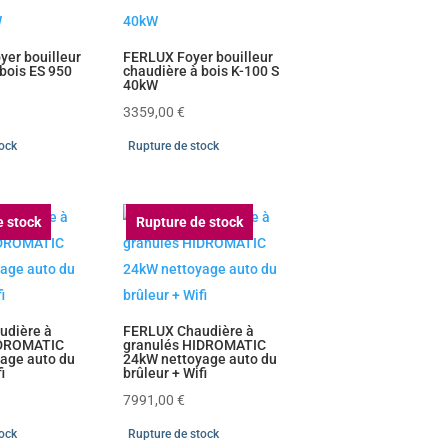
er bouilleur
FERLUX Foyer bouilleur
 bois ES 950
chaudière à bois K-100 S
40kW
3359,00
€
tock
Rupture de stock
e stock
Rupture de stock
udière à
FERLUX Chaudière à
IDROMATIC
granulés HIDROMATIC
age auto du
24kW nettoyage auto du
i
brûleur + Wifi
7991,00
€
tock
Rupture de stock