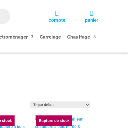


compte
panier
ctroménager
Carrelage
Chauffage
e stock
Rupture de stock