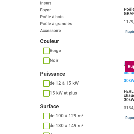
Insert
Poêle
Foyer
GRAN
Poêle à bois
1179
Poêle à granulés
Accessoire
Ruptu
Couleur
Beige
Noir
Rup
Puissance
de 12 à 15 kW
FERL
15 kW et plus
chaud
30k
Surface
3134
de 100 à 129 m²
Ruptu
de 130 à 149 m²