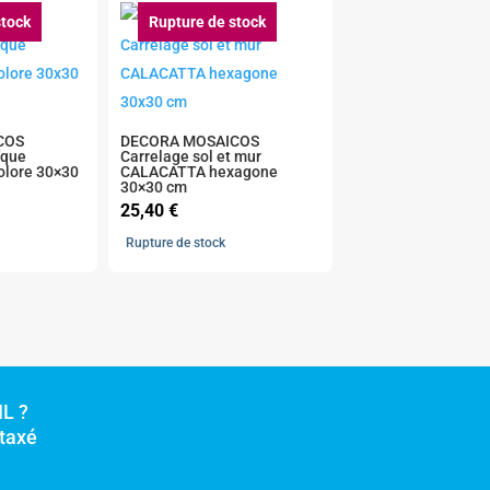
stock
Rupture de stock
COS
DECORA MOSAICOS
ïque
Carrelage sol et mur
lore 30×30
CALACATTA hexagone
30×30 cm
25,40
€
Rupture de stock
L ?
rtaxé