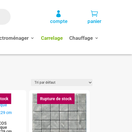


compte
panier
ctroménager
Carrelage
Chauffage
stock
Rupture de stock
COS
ïque
×29 cm