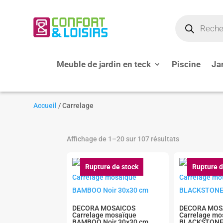
Recherche
de
produits
Meuble de jardin en teck
Piscine
Ja
Accueil
/ Carrelage
Affichage de 1–20 sur 107 résultats
Rupture de stock
Rupture d
DECORA MOSAICOS
DECORA MOS
Carrelage mosaïque
Carrelage mo
BAMBOO Noir 30×30 cm
BLACKSTONE 