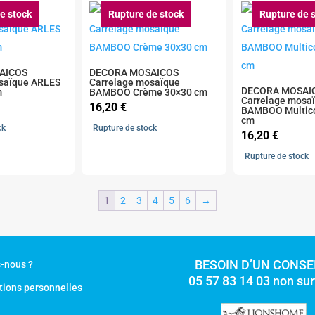
e stock
Rupture de stock
Rupture de 
AICOS
DECORA MOSAICOS
saïque ARLES
Carrelage mosaïque
DECORA MOSAI
m
BAMBOO Crème 30×30 cm
Carrelage mosa
16,20
€
BAMBOO Multico
cm
ck
Rupture de stock
16,20
€
Rupture de stock
1
2
3
4
5
6
→
BESOIN D’UN CONSEI
-nous ?
05 57 83 14 03 non su
tions personnelles