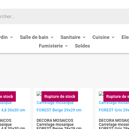
rdin
Salle de bain
Sanitaire
Cuisine
Ele
Fumisterie
Soldes
e stock
Rupture de stock
Rupture de 
AICOS
DECORA MOSAICOS
DECORA MOSAI
saïque
Carrelage mosaïque
Carrelage mosa
4,8 30×30 cm
FOREST Beige 29×29 cm
FOREST Gris 29