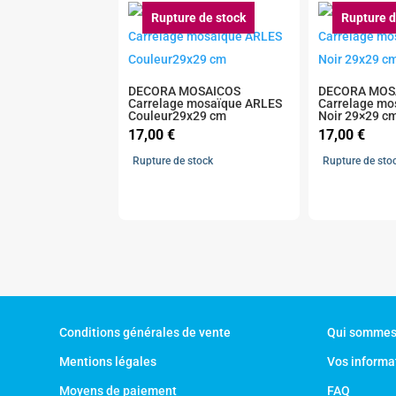
Rupture de stock
Rupture d
DECORA MOSAICOS
DECORA MOS
Carrelage mosaïque ARLES
Carrelage mo
Couleur29x29 cm
Noir 29×29 c
17,00
€
17,00
€
Rupture de stock
Rupture de sto
Conditions générales de vente
Qui sommes
Mentions légales
Vos informa
Moyens de paiement
FAQ