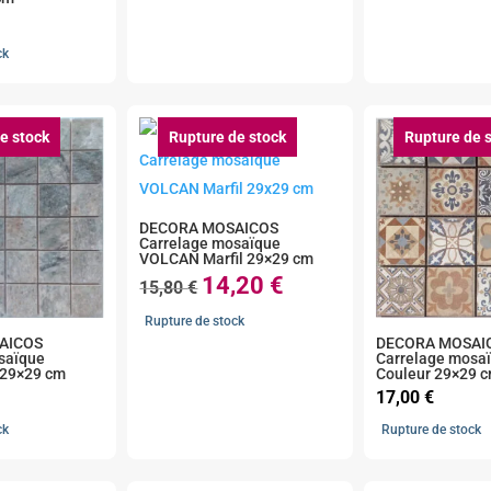
ck
e stock
Rupture de stock
Rupture de 
DECORA MOSAICOS
Carrelage mosaïque
VOLCAN Marfil 29×29 cm
Le
Le
14,20
€
15,80
€
prix
prix
initial
actuel
Rupture de stock
était :
est :
AICOS
DECORA MOSAI
15,80 €.
14,20 €.
saïque
Carrelage mosa
 29×29 cm
Couleur 29×29 
17,00
€
ck
Rupture de stock