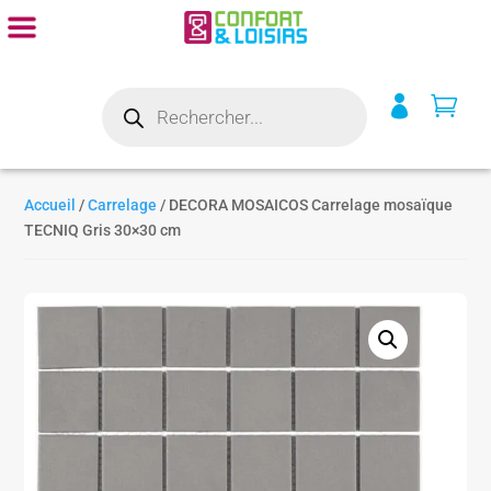
Recherche


de
produits
Accueil
/
Carrelage
/ DECORA MOSAICOS Carrelage mosaïque
TECNIQ Gris 30×30 cm