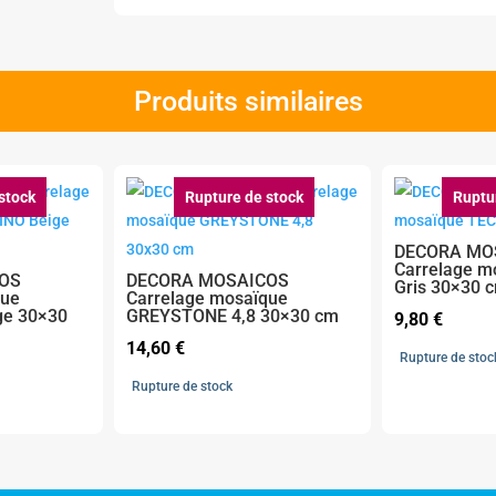
Produits similaires
stock
Rupture de stock
Ruptu
DECORA MO
Carrelage m
OS
DECORA MOSAICOS
Gris 30×30 
que
Carrelage mosaïque
ge 30×30
GREYSTONE 4,8 30×30 cm
9,80
€
14,60
€
Rupture de stoc
Rupture de stock