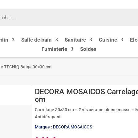
rdin
Salle de bain
Sanitaire
Cuisine
Ele
Fumisterie
Soldes
e TECNIQ Beige 30×30 cm
DECORA MOSAICOS Carrelage
cm
Carrelage 30×30 cm – Grès cérame pleine masse – Ma
Antidérapant
Marque : DECORA MOSAICOS