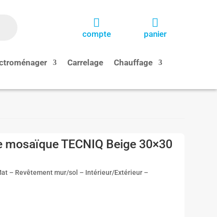


compte
panier
ctroménager
Carrelage
Chauffage
 mosaïque TECNIQ Beige 30×30
t – Revêtement mur/sol – Intérieur/Extérieur –