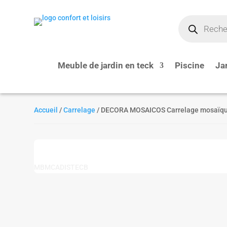
Recherche
de
produits
Meuble de jardin en teck
Piscine
Ja
Accueil
/
Carrelage
/ DECORA MOSAICOS Carrelage mosaïqu
MBMCADISTECB