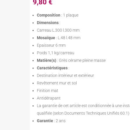
9,80
€
Composition
: 1 plaque
Dimensions
:
Carreau L.300 l.300 mm
Mosaïque
: L.48 l.48 mm
Epaisseur 6 mm
Poids 1,1 kg/carreau
Matière(s)
: Grès cérame pleine masse
Caractéristiques
:
Destination intérieur et extérieur
Revêtement mur et sol
Finition mat
Antidérapant
La garantie de cet article est conditionnée à une inst
qualifiée (selon Documents Techniques Unifiés 60.1)
Garantie
: 2 ans