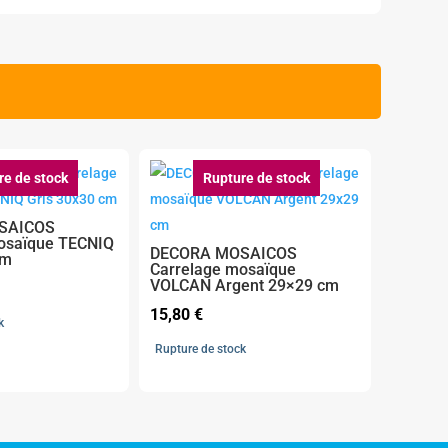
re de stock
Rupture de stock
SAICOS
osaïque TECNIQ
DECORA MOSAICOS
cm
Carrelage mosaïque
VOLCAN Argent 29×29 cm
15,80
€
k
Rupture de stock