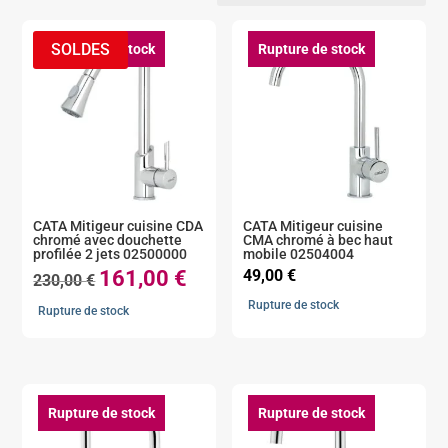
Rupture de stock
Rupture de stock
CATA Mitigeur cuisine CDA
CATA Mitigeur cuisine
chromé avec douchette
CMA chromé à bec haut
profilée 2 jets 02500000
mobile 02504004
Le
Le
161,00
€
49,00
€
230,00
€
prix
prix
initial
actuel
Rupture de stock
Rupture de stock
était :
est :
230,00 €.
161,00 €.
Rupture de stock
Rupture de stock