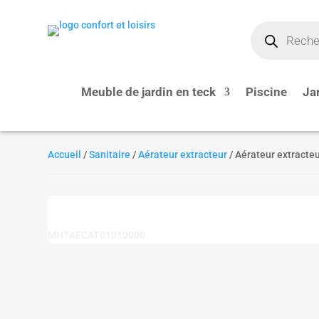
Recherche
de
produits
Meuble de jardin en teck
Piscine
Ja
Accueil
/
Sanitaire
/
Aérateur extracteur
/ Aérateur extract
MHTAECAT01010000