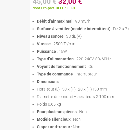
Le
Le
45,00
€
32,00
€
prix
prix
dont Eco-part. DEEE : 1.09€
initial
actuel
était :
est :
Débit d’air maximal
: 98 m3/h
45,00 €.
32,00 €.
Surface à ventiler (modèle intermittent)
: De 2 à 7
Niveau sonore
: 38 dB(A)
Vitesse
: 2500 Tr/min
Puissance
: 15W
Type d’alimentation
: 220-240V, 50/60Hz
Voyant de fonctionnement
: Oui
Type de commande
: Interrupteur
Dimensions
:
Hors-tout (L)150 x (P)120 x (H)150 mm
Diamètre du conduit – aérateurs Ø 100 mm
Poids 0,65 kg
Pour plusieurs pièces
: Non
Modèle silencieux
: Non
Clapet anti-retour
: Non