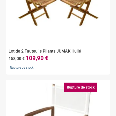
Lot de 2 Fauteuils Pliants JUMAK Huilé
109,90
€
Le
Le
158,00
€
prix
prix
Rupture de stock
initial
actuel
était :
est :
158,00 €.
109,90 €.
Rupture de stock