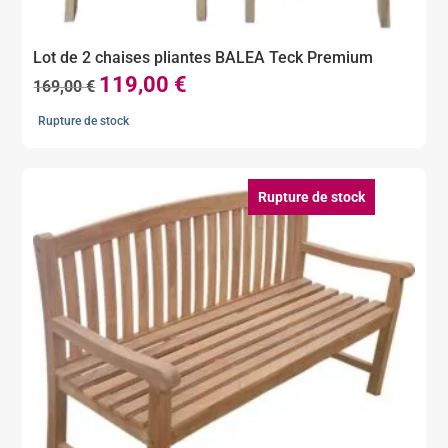
Lot de 2 chaises pliantes BALEA Teck Premium
119,00
€
Le
Le
169,00
€
prix
prix
Rupture de stock
initial
actuel
était :
est :
169,00 €.
119,00 €.
Rupture de stock