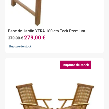
Banc de Jardin YERA 180 cm Teck Premium
279,00
€
Le
Le
379,00
€
prix
prix
Rupture de stock
initial
actuel
était :
est :
379,00 €.
279,00 €.
Rupture de stock