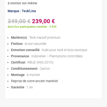
à monter soi-même
Marque : Teck'Line
Le
Le
349,00
€
239,00
€
prix
prix
dont Eco-participation mobilier : 3.92€
initial
actuel
était :
est :
Matière(s)
: Teck massif premium
349,00 €.
239,00 €.
Finition
: brute naturelle
Entretien conseillé
: huile pour teck et bois exotique
Provenance
: Indonésie – Plantations contrôlées
Certificat
: RBUE (995/2010)
Conditionnement
: Carton
Montage
: à monter
Reprise de votre ancien matériel
Garantie
: 1 an