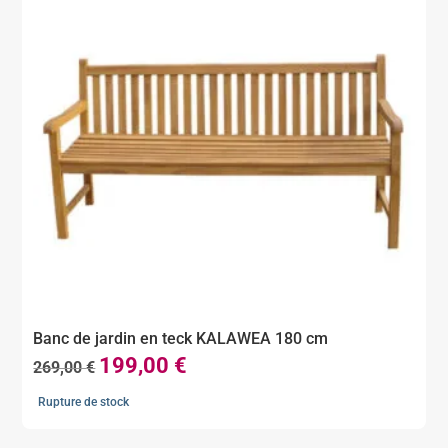
Banc de jardin en teck KALAWEA 180 cm
199,00
€
Le
Le
269,00
€
prix
prix
Rupture de stock
initial
actuel
était :
est :