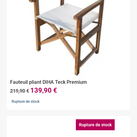
Fauteuil pliant DIHA Teck Premium
139,90
€
Le
Le
219,90
€
prix
prix
Rupture de stock
initial
actuel
était :
est :
219,90 €.
139,90 €.
Rupture de stock