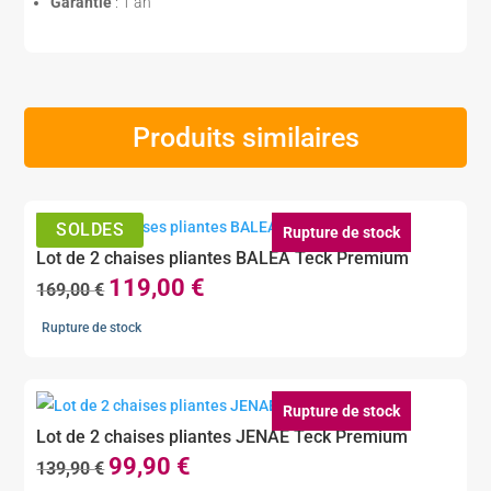
Garantie
: 1 an
Produits similaires
Rupture de stock
Lot de 2 chaises pliantes BALEA Teck Premium
119,00
€
Le
Le
169,00
€
prix
prix
Rupture de stock
initial
actuel
était :
est :
169,00 €.
119,00 €.
Rupture de stock
Lot de 2 chaises pliantes JENAE Teck Premium
99,90
€
Le
Le
139,90
€