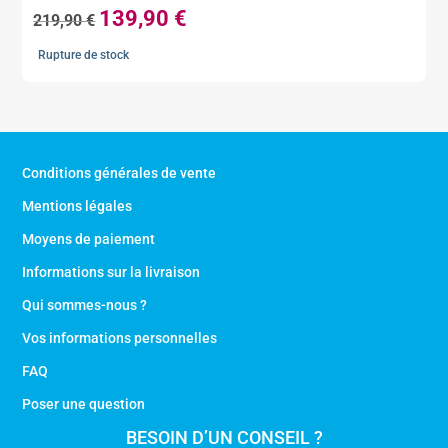
139,90
€
Le
Le
219,90
€
prix
prix
Rupture de stock
initial
actuel
était :
est :
219,90 €.
139,90 €.
Conditions générales de vente
Mentions légales
Moyens de paiement
Informations sur la livraison
Qui sommes-nous ?
Vos informations personnelles
FAQ
Poser une question
BESOIN D’UN CONSEIL ?