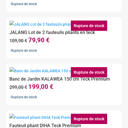
prix
prix
Rupture de stock
initial
actuel
était :
est :
139,90 €.
99,90 €.
Rupture de stock
JALANG Lot de 2 fauteuils pliants en teck
79,90
€
Le
Le
109,90
€
prix
prix
Rupture de stock
initial
actuel
était :
est :
109,90 €.
79,90 €.
Rupture de stock
Banc de Jardin KALAWEA 150 cm Teck Premium
199,00
€
Le
Le
299,00
€
prix
prix
Rupture de stock
initial
actuel
était :
est :
299,00 €.
199,00 €.
Rupture de stock
Fauteuil pliant DIHA Teck Premium