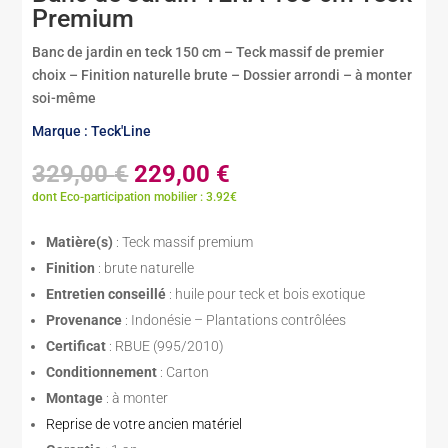
Premium
Banc de jardin en teck 150 cm – Teck massif de premier
choix – Finition naturelle brute – Dossier arrondi – à monter
soi-même
Marque : Teck'Line
Le
Le
329,00
€
229,00
€
prix
prix
dont Eco-participation mobilier : 3.92€
initial
actuel
était :
est :
Matière(s)
: Teck massif premium
329,00 €.
229,00 €.
Finition
: brute naturelle
Entretien conseillé
: huile pour teck et bois exotique
Provenance
: Indonésie – Plantations contrôlées
Certificat
: RBUE (995/2010)
Conditionnement
: Carton
Montage
: à monter
Reprise de votre ancien matériel