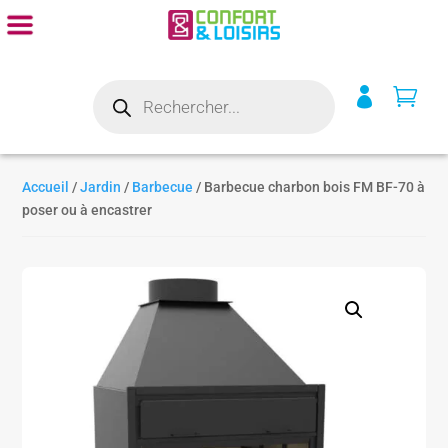
Recherche


de
produits
Accueil
/
Jardin
/
Barbecue
/ Barbecue charbon bois FM BF-70 à
poser ou à encastrer