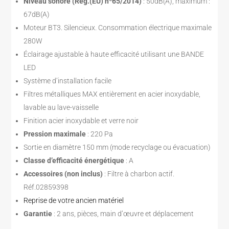
Niveau sonore (Reg.(EU) nº65/2014)
: 50dB(A), maximum :
67dB(A)
Moteur BT3. Silencieux. Consommation électrique maximale
280W
Éclairage ajustable à haute efficacité utilisant une BANDE
LED
Système d’installation facile
Filtres métalliques MAX entièrement en acier inoxydable,
lavable au lave-vaisselle
Finition acier inoxydable et verre noir
Pression maximale
: 220 Pa
Sortie en diamètre 150 mm (mode recyclage ou évacuation)
Classe d’efficacité énergétique
: A
Accessoires (non inclus)
: Filtre à charbon actif.
Réf.02859398
Reprise de votre ancien matériel
Garantie
: 2 ans, pièces, main d’œuvre et déplacement