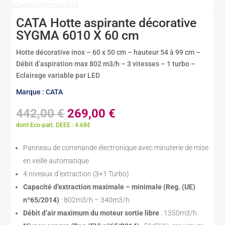
ECHDECAT02060310
CATA Hotte aspirante décorative
SYGMA 6010 X 60 cm
Hotte décorative inox – 60 x 50 cm – hauteur 54 à 99 cm –
Débit d’aspiration max 802 m3/h – 3 vitesses – 1 turbo –
Eclairage variable par LED
Marque : CATA
Le
Le
442,00
€
269,00
€
prix
prix
dont Eco-part. DEEE : 4.68€
initial
actuel
était :
est :
Panneau de commande électronique avec minuterie de mise
442,00 €.
269,00 €.
en veille automatique
4 niveaux d’extraction (3+1 Turbo)
Capacité d’extraction maximale – minimale (Reg. (UE)
nº65/2014)
: 802m3/h – 340m3/h
Débit d’air maximum du moteur sortie libre
: 1350m3/h