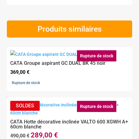
Produits similaires
Rupture de stock
CATA Groupe aspirant GC DUAL BK 45 noir
369,00
€
Rupture de stock
Rupture de stock
CATA Hotte décorative inclinée VALTO 600 XGWH A+
60cm blanche
289,00
€
Le
Le
490,00
€