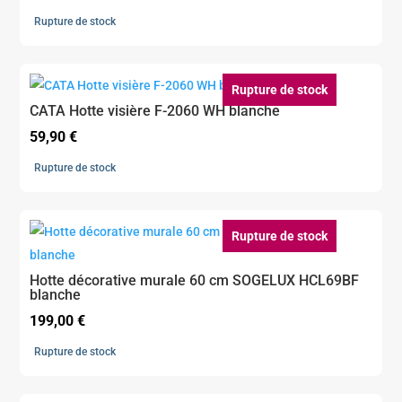
prix
prix
Rupture de stock
initial
actuel
était :
est :
490,00 €.
289,00 €.
Rupture de stock
CATA Hotte visière F-2060 WH blanche
59,90
€
Rupture de stock
Rupture de stock
Hotte décorative murale 60 cm SOGELUX HCL69BF
blanche
199,00
€
Rupture de stock