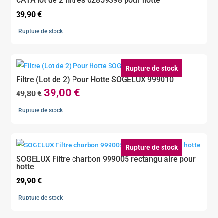
CATA lot de 2 filtres 02859398 pour hotte
39,90
€
Rupture de stock
Rupture de stock
Filtre (Lot de 2) Pour Hotte SOGELUX 999010
39,00
€
Le
Le
49,80
€
prix
prix
Rupture de stock
initial
actuel
était :
est :
49,80 €.
39,00 €.
Rupture de stock
SOGELUX Filtre charbon 999005 rectangulaire pour
hotte
29,90
€
Rupture de stock