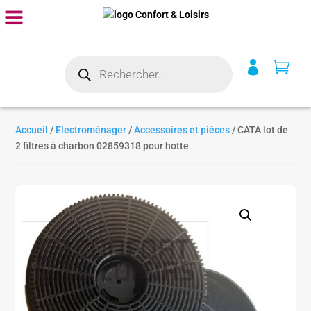
Recherche


de
produits
Accueil
/
Electroménager
/
Accessoires et pièces
/ CATA lot de
2 filtres à charbon 02859318 pour hotte