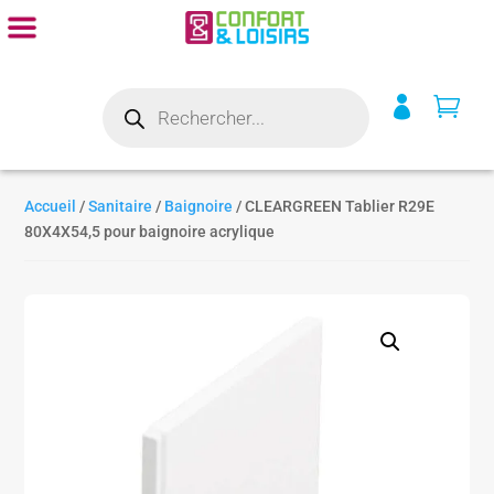
Recherche


de
produits
Accueil
/
Sanitaire
/
Baignoire
/ CLEARGREEN Tablier R29E
80X4X54,5 pour baignoire acrylique