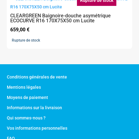
Rupture de stock
CLEARGREEN Baignoire-douche asymétrique
ECOCURVE R16 170X75X50 cm Lucite
659,00
€
Rupture de stock
Conditions générales de vente
Mentions légales
Moyens de paiement
Informations sur la livraison
Qui sommes-nous ?
Vos informations personnelles
FAQ