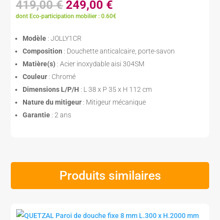
Le
Le
419,00
€
249,00
€
prix
prix
dont Eco-participation mobilier : 0.60€
initial
actuel
était :
est :
Modèle
: JOLLY1CR
419,00 €.
249,00 €.
Composition
: Douchette anticalcaire, porte-savon
Matière(s)
: Acier inoxydable aisi 304SM
Couleur
: Chromé
Dimensions L/P/H
: L 38 x P 35 x H 112 cm
Nature du mitigeur
: Mitigeur mécanique
Garantie
: 2 ans
Produits similaires