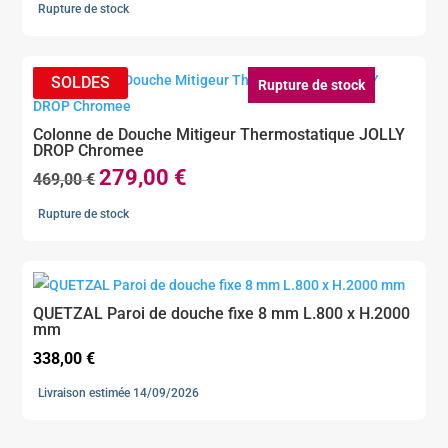
Rupture de stock
Rupture de stock
Colonne de Douche Mitigeur Thermostatique JOLLY
DROP Chromee
279,00
€
Le
Le
469,00
€
prix
prix
Rupture de stock
initial
actuel
était :
est :
469,00 €.
279,00 €.
QUETZAL Paroi de douche fixe 8 mm L.800 x H.2000
mm
338,00
€
Livraison estimée 14/09/2026