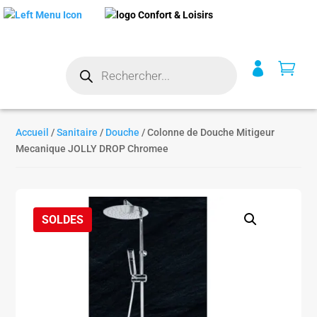
Recherche


de
produits
Accueil
/
Sanitaire
/
Douche
/ Colonne de Douche Mitigeur
Mecanique JOLLY DROP Chromee
SOLDES