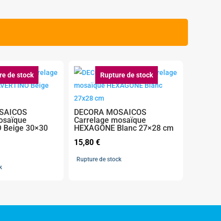
re de stock
Rupture de stock
SAICOS
DECORA MOSAICOS
osaïque
Carrelage mosaïque
 Beige 30×30
HEXAGONE Blanc 27×28 cm
15,80
€
Rupture de stock
k