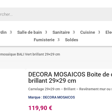
rdin
Salle de bain
Sanitaire
Cuisine
Ele
Fumisterie
Soldes
mosaïque BALI Vert brillant 29×29 cm
DECORA MOSAICOS Boite de c
brillant 29×29 cm
Carrelage 29×29 cm – Brillant – Revêtement mur ou so
Marque : DECORA MOSAICOS
119,90
€