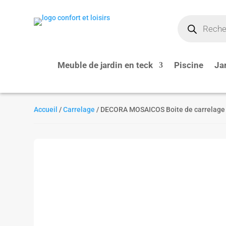
Recherche
de
produits
Meuble de jardin en teck
Piscine
Ja
Accueil
/
Carrelage
/ DECORA MOSAICOS Boite de carrelage 