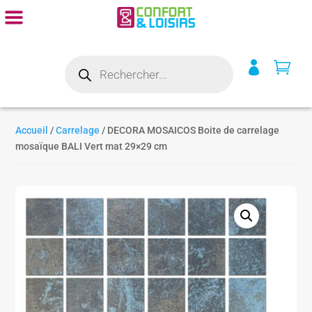
Recherche


de
produits
Accueil
/
Carrelage
/ DECORA MOSAICOS Boite de carrelage
mosaïque BALI Vert mat 29×29 cm