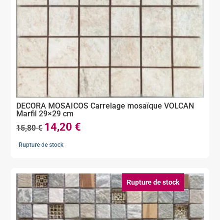
DECORA MOSAICOS Carrelage mosaïque VOLCAN
Marfil 29×29 cm
14,20
€
Le
Le
15,80
€
prix
prix
Rupture de stock
initial
actuel
était :
est :
15,80 €.
14,20 €.
Rupture de stock