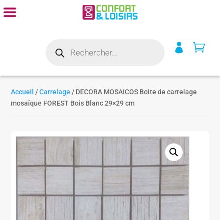
Recherche


de
produits
Accueil
/
Carrelage
/ DECORA MOSAICOS Boite de carrelage
mosaïque FOREST Bois Blanc 29×29 cm