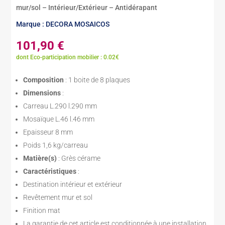
mur/sol – Intérieur/Extérieur – Antidérapant
Marque : DECORA MOSAICOS
101,90
€
dont Eco-participation mobilier : 0.02€
Composition
: 1 boite de 8 plaques
Dimensions
:
Carreau L.290 l.290 mm
Mosaïque L.46 l.46 mm
Epaisseur 8 mm
Poids 1,6 kg/carreau
Matière(s)
: Grès cérame
Caractéristiques
:
Destination intérieur et extérieur
Revêtement mur et sol
Finition mat
La garantie de cet article est conditionnée à une installation