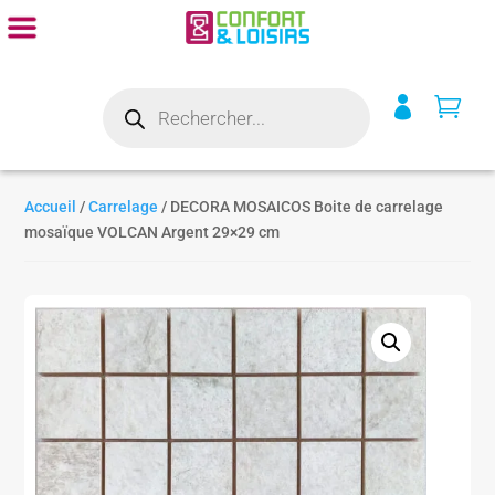
Recherche


de
produits
Accueil
/
Carrelage
/ DECORA MOSAICOS Boite de carrelage
mosaïque VOLCAN Argent 29×29 cm