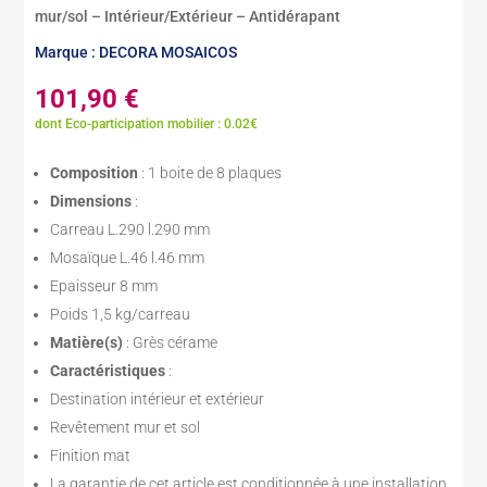
mur/sol – Intérieur/Extérieur – Antidérapant
Marque : DECORA MOSAICOS
101,90
€
dont Eco-participation mobilier : 0.02€
Composition
: 1 boite de 8 plaques
Dimensions
:
Carreau L.290 l.290 mm
Mosaïque L.46 l.46 mm
Epaisseur 8 mm
Poids 1,5 kg/carreau
Matière(s)
: Grès cérame
Caractéristiques
:
Destination intérieur et extérieur
Revêtement mur et sol
Finition mat
La garantie de cet article est conditionnée à une installation