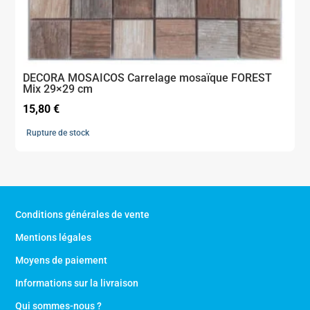
DECORA MOSAICOS Carrelage mosaïque FOREST
Mix 29×29 cm
15,80
€
Rupture de stock
Conditions générales de vente
Mentions légales
Moyens de paiement
Informations sur la livraison
Qui sommes-nous ?