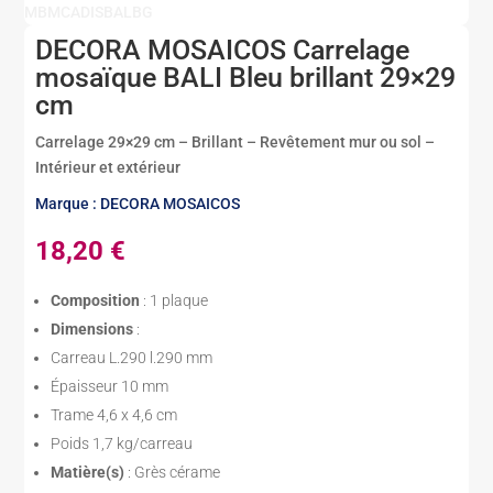
MBMCADISBALBG
DECORA MOSAICOS Carrelage
mosaïque BALI Bleu brillant 29×29
cm
Carrelage 29×29 cm – Brillant – Revêtement mur ou sol –
Intérieur et extérieur
Marque : DECORA MOSAICOS
18,20
€
Composition
: 1 plaque
Dimensions
:
Carreau L.290 l.290 mm
Épaisseur 10 mm
Trame 4,6 x 4,6 cm
Poids 1,7 kg/carreau
Matière(s)
: Grès cérame