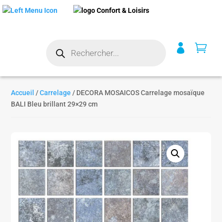
Recherche


de
produits
Accueil
/
Carrelage
/ DECORA MOSAICOS Carrelage mosaïque
BALI Bleu brillant 29×29 cm