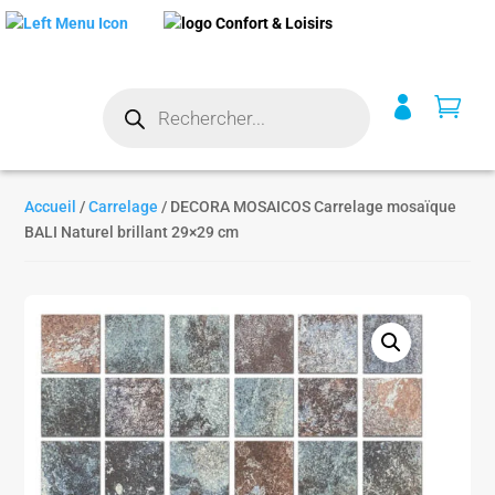
Recherche


de
produits
Accueil
/
Carrelage
/ DECORA MOSAICOS Carrelage mosaïque
BALI Naturel brillant 29×29 cm