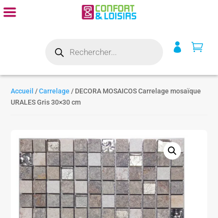
Recherche


de
produits
Accueil
/
Carrelage
/ DECORA MOSAICOS Carrelage mosaïque
URALES Gris 30×30 cm