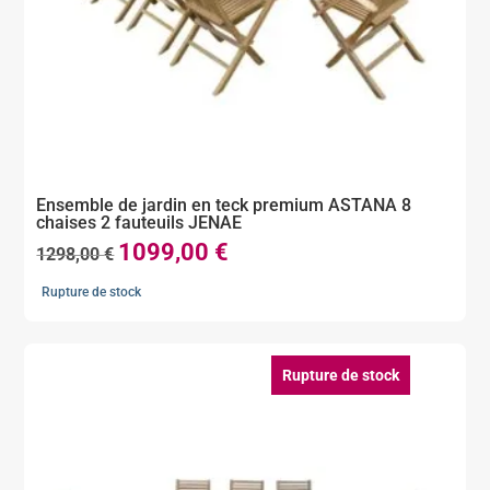
Ensemble de jardin en teck premium ASTANA 8
chaises 2 fauteuils JENAE
1099,00
€
Le
Le
1298,00
€
prix
prix
Rupture de stock
initial
actuel
était :
est :
1298,00 €.
1099,00 €.
Rupture de stock