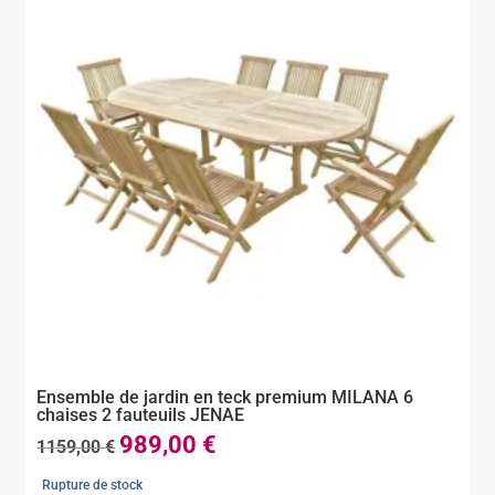
Ensemble de jardin en teck premium MILANA 6
chaises 2 fauteuils JENAE
989,00
€
Le
Le
1159,00
€
prix
prix
Rupture de stock