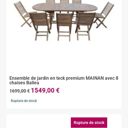
Ensemble de jardin en teck premium MAINAN avec 8
chaises Ballea
1549,00
€
Le
Le
1699,00
€
prix
prix
Rupture de stock
initial
actuel
était :
est :
1699,00 €.
1549,00 €.
Rupture de stock