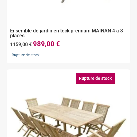
Ensemble de jardin en teck premium MAINAN 4 à 8
places
989,00
€
Le
Le
1159,00
€
prix
prix
Rupture de stock
initial
actuel
était :
est :
1159,00 €.
989,00 €.
Rupture de stock