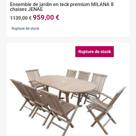
Ensemble de jardin en teck premium MILANA 8
chaises JENAE
959,00
€
Le
Le
1139,00
€
prix
prix
Rupture de stock
initial
actuel
était :
est :
1139,00 €.
959,00 €.
Rupture de stock