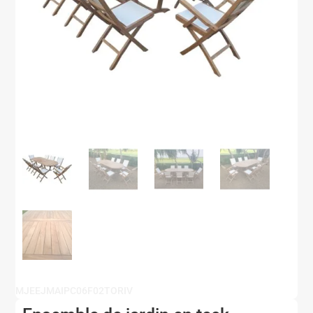
MJEEJMAIPC06F02TORIV