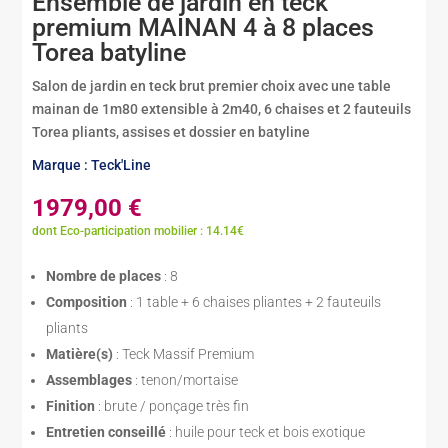
Ensemble de jardin en teck
premium MAINAN 4 à 8 places
Torea batyline
Salon de jardin en teck brut premier choix avec une table
mainan de 1m80 extensible à 2m40, 6 chaises et 2 fauteuils
Torea pliants, assises et dossier en batyline
Marque : Teck'Line
1979,00
€
dont Eco-participation mobilier : 14.14€
Nombre de places
: 8
Composition
: 1 table + 6 chaises pliantes + 2 fauteuils
pliants
Matière(s)
: Teck Massif Premium
Assemblages
: tenon/mortaise
Finition
: brute / ponçage très fin
Entretien conseillé
: huile pour teck et bois exotique