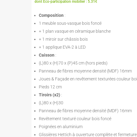
prix
prix
dont Eco-participation mobilier : 5.31€
initial
actuel
était :
est :
Composition
:
605,00 €.
423,00 €.
1 meuble sous-vasque bois foncé
+ 1 plan vasque en céramique blanche
+ 1 miroir sur châssis bois
+ 1 applique EVA-2 à LED
Caisson
:
(L)80 x (H)70 x (P)45 cm (hors pieds)
Panneau de fibres moyenne densité (MDF) 16mm
Joues & Façade en revêtement texturées couleur bo
Pieds 12 cm
Tiroirs (x2)
:
(L)80 x (H)30
Panneau de fibres moyenne densité (MDF) 16mm
Revêtement texturé couleur bois foncé
Poignées en aluminium
Glissières Hettich à ouverture complète et fermeture