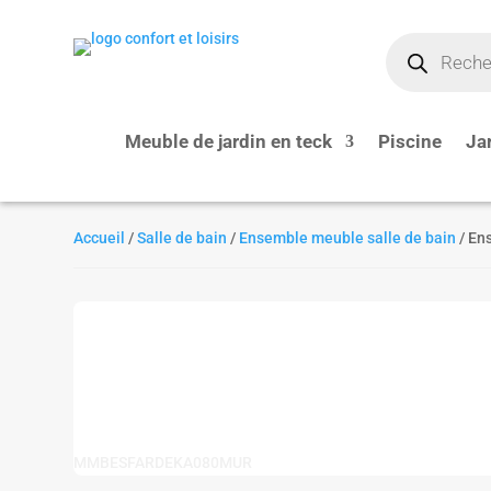
Recherche
de
produits
Meuble de jardin en teck
Piscine
Ja
Accueil
/
Salle de bain
/
Ensemble meuble salle de bain
/ En
MMBESFARDEKA080MUR