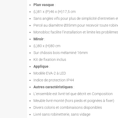
Plan vasque
:
(L)81 x (P)46 x (H)17,5 cm
Sans angles vifs pour plus de simplicité d’entretien 
Percé au diamètre Ø35mm pour recevoir toute robin
Monobloc facilite l’installation et limite les problème
Miroir
:
(L)80 x (H)80 cm
Sur châssis bois mélaminé 16mm
Kit de fixation inclus
Applique
:
Modèle EVA-2 à LED
Indice de protection IP44
Autres caractéristiques
:
L’ensemble est livré tel que décrit en Composition
Meuble livré monté (hors pieds et poignées à fixer)
Divers coloris et combinaisons disponibles
Livré sans robinetterie, sans vidage