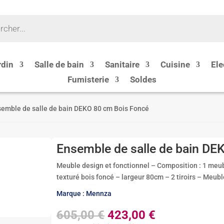
rdin
Salle de bain
Sanitaire
Cuisine
Ele
Fumisterie
Soldes
semble de salle de bain DEKO 80 cm Bois Foncé
Ensemble de salle de bain DE
Meuble design et fonctionnel – Composition : 1 meuble
texturé bois foncé – largeur 80cm – 2 tiroirs – Meub
Marque : Mennza
Le
Le
605,00
€
423,00
€