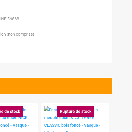
 UNE 56868
tion (non comprise)
re de stock
Rupture de stock