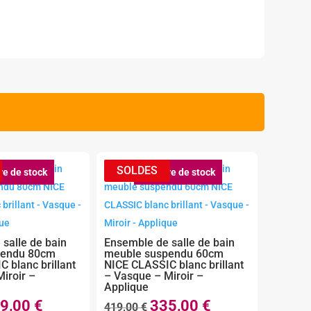
re de stock
Rupture de stock
salle de bain
Ensemble de salle de bain
pendu 80cm
meuble suspendu 60cm
 blanc brillant
NICE CLASSIC blanc brillant
iroir –
– Vasque – Miroir –
Applique
9,00
€
335,00
€
Le
Le
Le
419,00
€