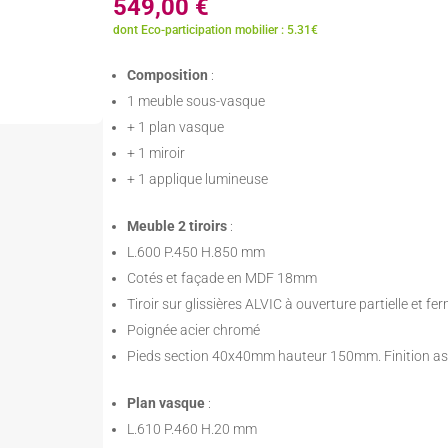
549,00
€
dont Eco-participation mobilier : 5.31€
Composition
:
1 meuble sous-vasque
+ 1 plan vasque
+ 1 miroir
+ 1 applique lumineuse
Meuble 2 tiroirs
:
L.600 P.450 H.850 mm
Cotés et façade en MDF 18mm
Tiroir sur glissières ALVIC à ouverture partielle et f
Poignée acier chromé
Pieds section 40x40mm hauteur 150mm. Finition as
Plan vasque
:
L.610 P.460 H.20 mm