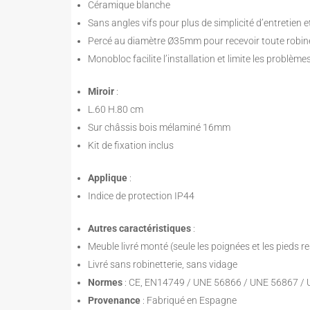
Céramique blanche
Sans angles vifs pour plus de simplicité d’entretien 
Percé au diamètre Ø35mm pour recevoir toute robin
Monobloc facilite l’installation et limite les problème
Miroir
:
L.60 H.80 cm
Sur châssis bois mélaminé 16mm
Kit de fixation inclus
Applique
:
Indice de protection IP44
Autres caractéristiques
:
Meuble livré monté (seule les poignées et les pieds re
Livré sans robinetterie, sans vidage
Normes
: CE, EN14749 / UNE 56866 / UNE 56867 /
Provenance
: Fabriqué en Espagne