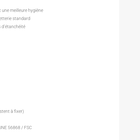
et une meilleure hygiène
etterie standard
s d’étanchéité
stent à fixer)
 UNE 56868 / FSC