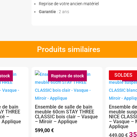
Reprise de votre ancien matériel
Garantie
: 2 ans
Produits similaires
stock
Rupture de stock
Ruptu
 de bain
Ensemble de salle de bain
Ensemble de 
AY THREE
meuble 60cm STAY THREE
meuble sus
cé –
CLASSIC bois clair – Vasque
NICE CLASSIC
– Applique
– Miroir – Applique
– Vasque – M
Applique
599,00
€
35
Le
449,00
€