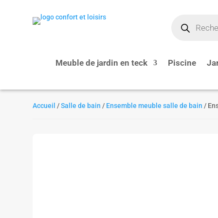
Recherche
de
produits
Meuble de jardin en teck
Piscine
Ja
Accueil
/
Salle de bain
/
Ensemble meuble salle de bain
/ En