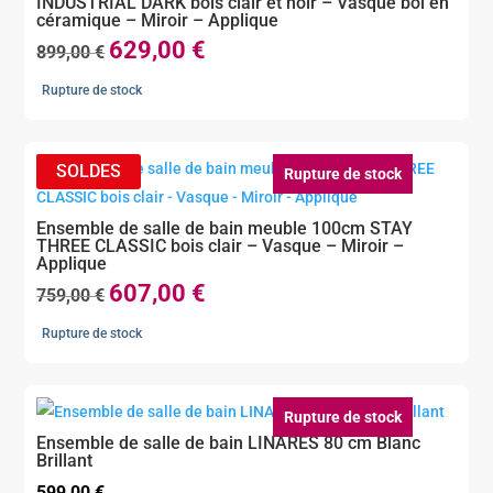
INDUSTRIAL DARK bois clair et noir – Vasque bol en
céramique – Miroir – Applique
629,00
€
Le
Le
899,00
€
prix
prix
Rupture de stock
initial
actuel
était :
est :
899,00 €.
629,00 €.
Rupture de stock
Ensemble de salle de bain meuble 100cm STAY
THREE CLASSIC bois clair – Vasque – Miroir –
Applique
607,00
€
Le
Le
759,00
€
prix
prix
Rupture de stock
initial
actuel
était :
est :
759,00 €.
607,00 €.
Rupture de stock
Ensemble de salle de bain LINARES 80 cm Blanc
Brillant
599,00
€