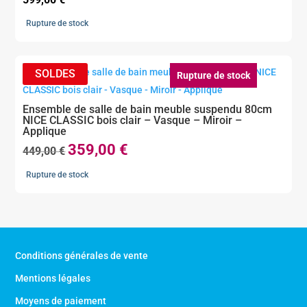
Rupture de stock
Rupture de stock
Ensemble de salle de bain meuble suspendu 80cm
NICE CLASSIC bois clair – Vasque – Miroir –
Applique
359,00
€
Le
Le
449,00
€
prix
prix
Rupture de stock
initial
actuel
était :
est :
449,00 €.
359,00 €.
Conditions générales de vente
Mentions légales
Moyens de paiement