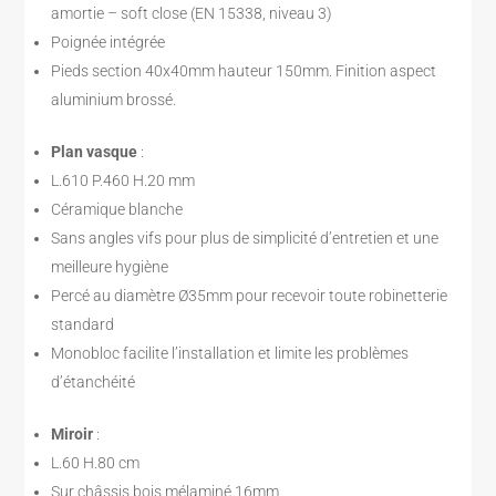
amortie – soft close (EN 15338, niveau 3)
Poignée intégrée
Pieds section 40x40mm hauteur 150mm. Finition aspect
aluminium brossé.
Plan vasque
:
L.610 P.460 H.20 mm
Céramique blanche
Sans angles vifs pour plus de simplicité d’entretien et une
meilleure hygiène
Percé au diamètre Ø35mm pour recevoir toute robinetterie
standard
Monobloc facilite l’installation et limite les problèmes
d’étanchéité
Miroir
:
L.60 H.80 cm
Sur châssis bois mélaminé 16mm