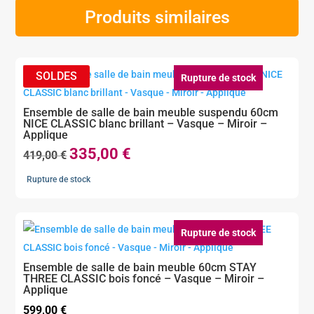
Produits similaires
Rupture de stock
Ensemble de salle de bain meuble suspendu 60cm
NICE CLASSIC blanc brillant – Vasque – Miroir –
Applique
335,00
€
Le
Le
419,00
€
prix
prix
Rupture de stock
initial
actuel
était :
est :
419,00 €.
335,00 €.
Rupture de stock
Ensemble de salle de bain meuble 60cm STAY
THREE CLASSIC bois foncé – Vasque – Miroir –
Applique
599,00
€