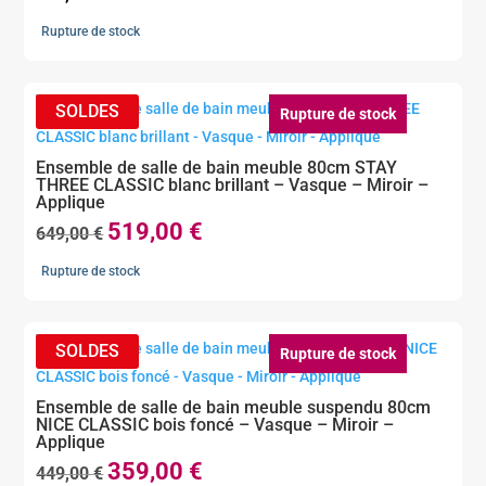
Rupture de stock
Rupture de stock
Ensemble de salle de bain meuble 80cm STAY
THREE CLASSIC blanc brillant – Vasque – Miroir –
Applique
519,00
€
Le
Le
649,00
€
prix
prix
Rupture de stock
initial
actuel
était :
est :
649,00 €.
519,00 €.
Rupture de stock
Ensemble de salle de bain meuble suspendu 80cm
NICE CLASSIC bois foncé – Vasque – Miroir –
Applique
359,00
€
Le
Le
449,00
€