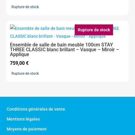
prix
prix
Rupture de stock
initial
actuel
était :
est :
449,00 €.
359,00 €.
Rupture de stock
Ensemble de salle de bain meuble 100cm STAY
THREE CLASSIC blanc brillant – Vasque – Miroir –
Applique
759,00
€
Rupture de stock
Conditions générales de vente
Mentions légales
Moyens de paiement