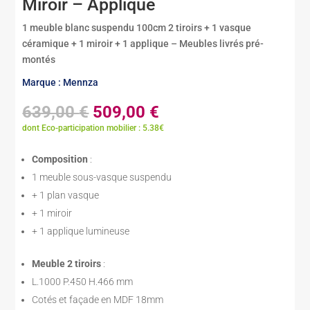
Miroir – Applique
1 meuble blanc suspendu 100cm 2 tiroirs + 1 vasque
céramique + 1 miroir + 1 applique – Meubles livrés pré-
montés
Marque : Mennza
Le
Le
639,00
€
509,00
€
prix
prix
dont Eco-participation mobilier : 5.38€
initial
actuel
était :
est :
Composition
:
639,00 €.
509,00 €.
1 meuble sous-vasque suspendu
+ 1 plan vasque
+ 1 miroir
+ 1 applique lumineuse
Meuble 2 tiroirs
:
L.1000 P.450 H.466 mm
Cotés et façade en MDF 18mm