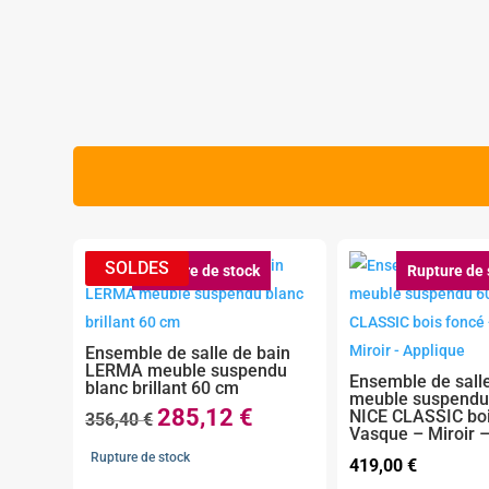
Rupture de stock
Rupture de 
Ensemble de salle de bain
LERMA meuble suspendu
Ensemble de salle
blanc brillant 60 cm
meuble suspend
285,12
€
NICE CLASSIC boi
Le
Le
356,40
€
Vasque – Miroir 
prix
prix
Rupture de stock
419,00
€
initial
actuel