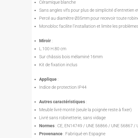
Céramique blanche
Sans angles vifs pour plus de simplicité d’entretien 
Percé au diamètre Ø35mm pour recevoir toute robin
Monobloc facilite l’installation et limite les problème
Miroir
:
L.100 H.80 cm
Sur châssis bois mélaminé 16mm
Kit de fixation inclus
Applique
:
Indice de protection IP44
Autres caractéristiques
:
Meuble livré monté (seule la poignée reste à fixer)
Livré sans robinetterie, sans vidage
Normes
: CE, EN14749 / UNE 56866 / UNE 56867 /
Provenance
: Fabriqué en Espagne