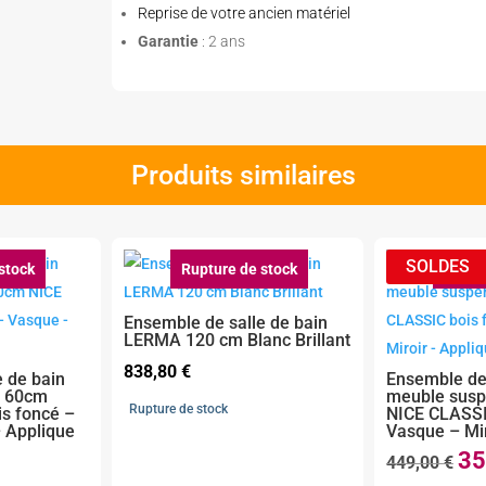
Reprise de votre ancien matériel
Garantie
: 2 ans
Produits similaires
stock
Rupture de stock
Ruptu
Ensemble de salle de bain
LERMA 120 cm Blanc Brillant
838,80
€
 de bain
Ensemble de 
u 60cm
meuble sus
Rupture de stock
s foncé –
NICE CLASSI
– Applique
Vasque – Mir
35
Le
449,00
€