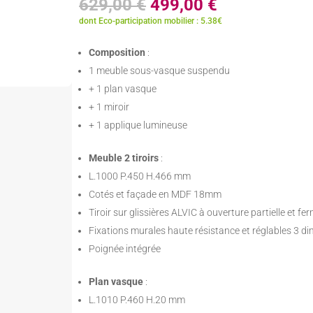
Le
Le
629,00
€
499,00
€
prix
prix
dont Eco-participation mobilier : 5.38€
initial
actuel
était :
est :
Composition
:
629,00 €.
499,00 €.
1 meuble sous-vasque suspendu
+ 1 plan vasque
+ 1 miroir
+ 1 applique lumineuse
Meuble 2 tiroirs
:
L.1000 P.450 H.466 mm
Cotés et façade en MDF 18mm
Tiroir sur glissières ALVIC à ouverture partielle et f
Fixations murales haute résistance et réglables 3 d
Poignée intégrée
Plan vasque
:
L.1010 P.460 H.20 mm