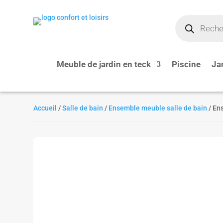
Recherche
de
produits
Meuble de jardin en teck
Piscine
Ja
Accueil
/
Salle de bain
/
Ensemble meuble salle de bain
/ En