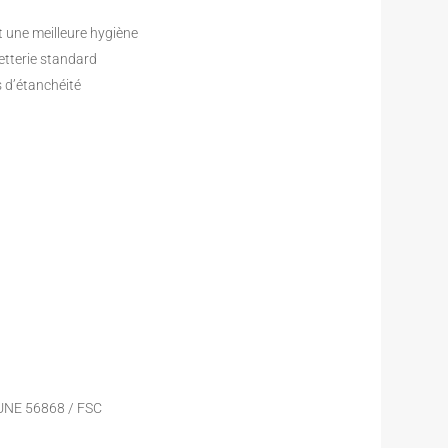
et une meilleure hygiène
etterie standard
s d’étanchéité
 UNE 56868 / FSC