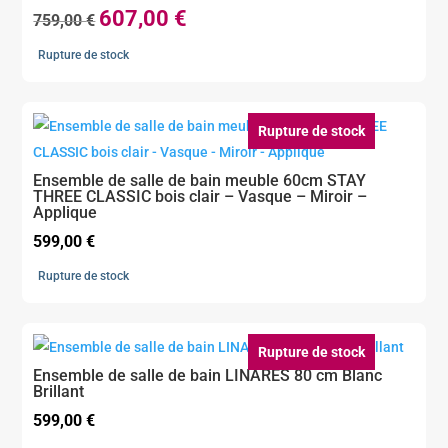
607,00
€
Le
Le
759,00
€
prix
prix
Rupture de stock
initial
actuel
était :
est :
759,00 €.
607,00 €.
Rupture de stock
Ensemble de salle de bain meuble 60cm STAY
THREE CLASSIC bois clair – Vasque – Miroir –
Applique
599,00
€
Rupture de stock
Rupture de stock
Ensemble de salle de bain LINARES 80 cm Blanc
Brillant
599,00
€