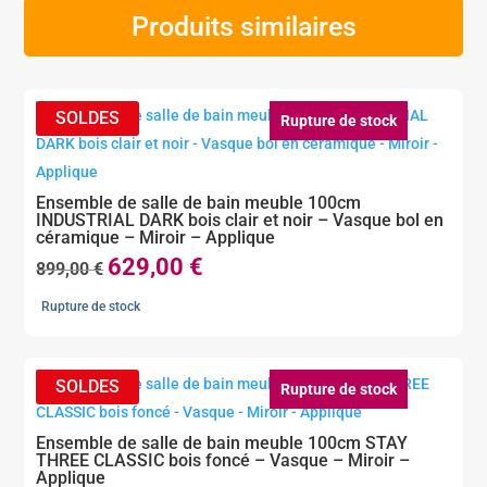
Produits similaires
Rupture de stock
Ensemble de salle de bain meuble 100cm
INDUSTRIAL DARK bois clair et noir – Vasque bol en
céramique – Miroir – Applique
629,00
€
Le
Le
899,00
€
prix
prix
Rupture de stock
initial
actuel
était :
est :
899,00 €.
629,00 €.
Rupture de stock
Ensemble de salle de bain meuble 100cm STAY
THREE CLASSIC bois foncé – Vasque – Miroir –
Applique