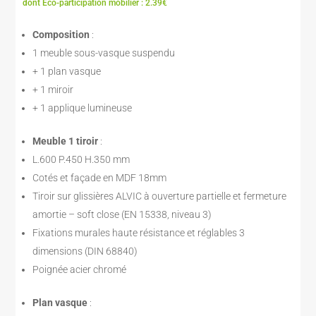
prix
prix
dont Eco-participation mobilier : 2.39€
initial
actuel
était :
est :
Composition
:
419,00 €.
335,00 €.
1 meuble sous-vasque suspendu
+ 1 plan vasque
+ 1 miroir
+ 1 applique lumineuse
Meuble 1 tiroir
:
L.600 P.450 H.350 mm
Cotés et façade en MDF 18mm
Tiroir sur glissières ALVIC à ouverture partielle et fermeture
amortie – soft close (EN 15338, niveau 3)
Fixations murales haute résistance et réglables 3
dimensions (DIN 68840)
Poignée acier chromé
Plan vasque
: