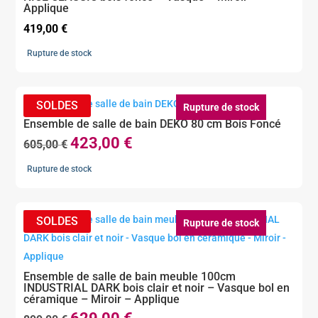
Applique
419,00
€
Rupture de stock
Rupture de stock
Ensemble de salle de bain DEKO 80 cm Bois Foncé
423,00
€
Le
Le
605,00
€
prix
prix
Rupture de stock
initial
actuel
était :
est :
605,00 €.
423,00 €.
Rupture de stock
Ensemble de salle de bain meuble 100cm
INDUSTRIAL DARK bois clair et noir – Vasque bol en
céramique – Miroir – Applique