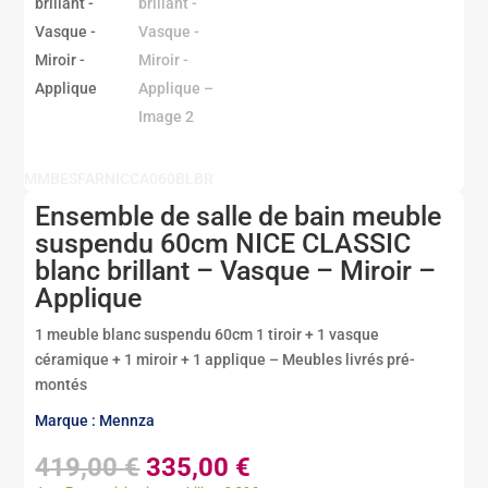
MMBESFARNICCA060BLBR
Ensemble de salle de bain meuble
suspendu 60cm NICE CLASSIC
blanc brillant – Vasque – Miroir –
Applique
1 meuble blanc suspendu 60cm 1 tiroir + 1 vasque
céramique + 1 miroir + 1 applique – Meubles livrés pré-
montés
Marque : Mennza
Le
Le
419,00
€
335,00
€