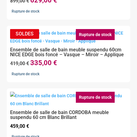
629,00
€
Le
Le
899,00
€
prix
prix
Rupture de stock
initial
actuel
était :
est :
899,00 €.
629,00 €.
Rupture de stock
Ensemble de salle de bain meuble suspendu 60cm
NICE EDGE bois foncé – Vasque – Miroir – Applique
335,00
€
Le
Le
419,00
€
prix
prix
Rupture de stock
initial
actuel
était :
est :
419,00 €.
335,00 €.
Rupture de stock
Ensemble de salle de bain CORDOBA meuble
suspendu 60 cm Blanc Brillant
459,00
€
Rupture de stock