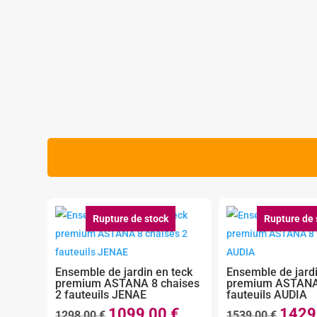
Rupture de stock
Rupture de 
Ensemble de jardin en teck
Ensemble de jardi
premium ASTANA 8 chaises
premium ASTANA
2 fauteuils JENAE
fauteuils AUDIA
1099,00
€
1429
Le
Le
Le
1298,00
€
1539,00
€