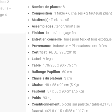
initial
actuel
était :
est :
Nombre de places
: 8
709,90 €.
589,00 €.
Composition
: 1 table + 6 chaises + 2 fauteuils plian
Matière(s)
: Teck massif
Assemblages
: tenon/mortaise
Finition
: brute / ponçage fin
Entretien conseillé
: huile pour teck et bois exotique
Provenance
: Indonésie – Plantations contrôlées
Certificat
: RBUE (995/2010)
Label
: V-legal
Table
: 170/230 x 90 x 75 cm
Rallonge Papillon
: 60 cm
Châssis du plateau
: 3 cm
Chaise
: 48 x 58 x 90 cm (5 Kg)
Fauteuil
: 57 x 58 x 90 cm (7.5 Kg)
Poids
: 93 kg
Conditionnement
: 5 colis sur palette / table (L)17
fauteuils(x2) (L)115 x (l)58 x (h)17 cm