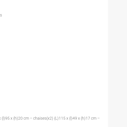
ts
5 x (l)95 x (h)20 cm – chaises(x2) (L)115 x (l)49 x (h)17 cm –