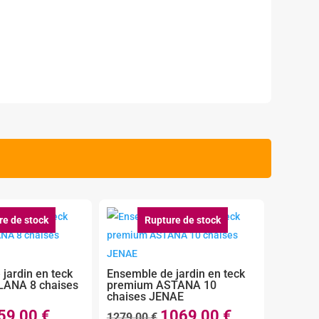
re de stock
Rupture de stock
jardin en teck
Ensemble de jardin en teck
LANA 8 chaises
premium ASTANA 10
chaises JENAE
59,00
€
1069,00
€
Le
Le
Le
1279,00
€