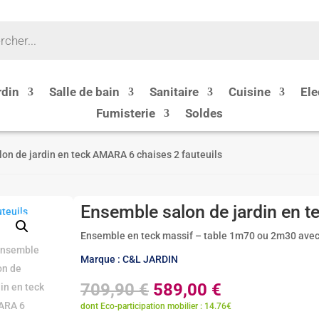
rdin
Salle de bain
Sanitaire
Cuisine
Ele
Fumisterie
Soldes
on de jardin en teck AMARA 6 chaises 2 fauteuils
Ensemble salon de jardin en t
Ensemble en teck massif – table 1m70 ou 2m30 avec la
Marque : C&L JARDIN
Le
Le
709,90
€
589,00
€
prix
prix
dont Eco-participation mobilier : 14.76€