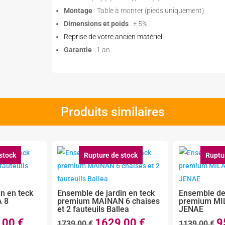
Montage
: Table à monter (pieds uniquement)
Dimensions et poids
: ± 5%
Reprise de votre ancien matériel
Garantie
: 1 an
Produits similaires
stock
Rupture de stock
Ruptu
n en teck
Ensemble de jardin en teck
Ensemble de 
 8
premium MAINAN 6 chaises
premium MI
et 2 fauteuils Ballea
JENAE
,00
€
1629,00
€
9
Le
Le
Le
Le
1739,00
€
1139,00
€