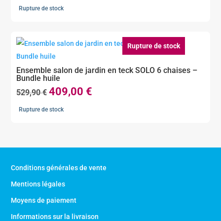
prix
prix
Rupture de stock
initial
actuel
était :
est :
539,90 €.
419,00 €.
Rupture de stock
Ensemble salon de jardin en teck SOLO 6 chaises –
Bundle huile
409,00
€
Le
Le
529,90
€
prix
prix
Rupture de stock
initial
actuel
était :
est :
529,90 €.
409,00 €.
Conditions générales de vente
Mentions légales
Moyens de paiement
Informations sur la livraison