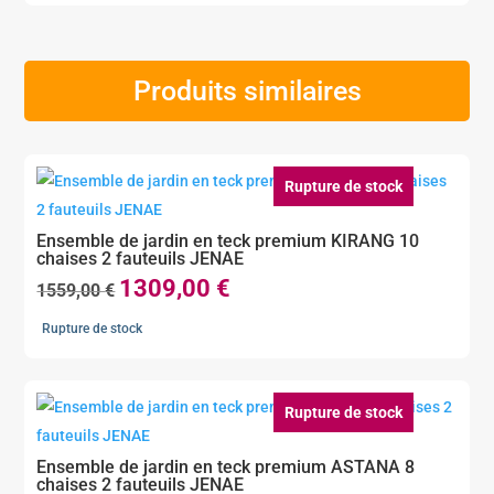
Produits similaires
Rupture de stock
Ensemble de jardin en teck premium KIRANG 10
chaises 2 fauteuils JENAE
1309,00
€
Le
Le
1559,00
€
prix
prix
Rupture de stock
initial
actuel
était :
est :
1559,00 €.
1309,00 €.
Rupture de stock
Ensemble de jardin en teck premium ASTANA 8
chaises 2 fauteuils JENAE