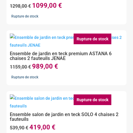
1099,00
€
Le
Le
1298,00
€
prix
prix
Rupture de stock
initial
actuel
était :
est :
1298,00 €.
1099,00 €.
Rupture de stock
Ensemble de jardin en teck premium ASTANA 6
chaises 2 fauteuils JENAE
989,00
€
Le
Le
1159,00
€
prix
prix
Rupture de stock
initial
actuel
était :
est :
1159,00 €.
989,00 €.
Rupture de stock
Ensemble salon de jardin en teck SOLO 4 chaises 2
fauteuils
419,00
€
Le
Le
539,90
€