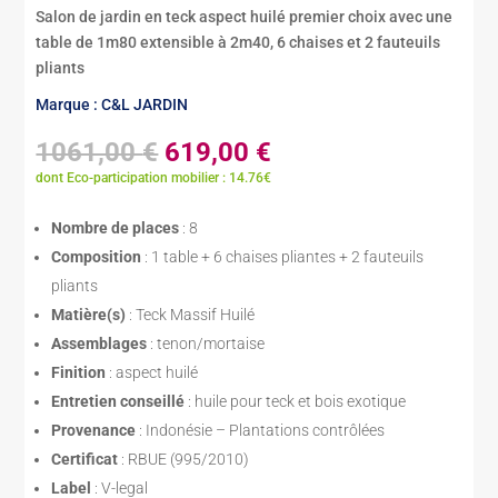
Salon de jardin en teck aspect huilé premier choix avec une
table de 1m80 extensible à 2m40, 6 chaises et 2 fauteuils
pliants
Marque : C&L JARDIN
Le
Le
1061,00
€
619,00
€
prix
prix
dont Eco-participation mobilier : 14.76€
initial
actuel
était :
est :
Nombre de places
: 8
1061,00 €.
619,00 €.
Composition
: 1 table + 6 chaises pliantes + 2 fauteuils
pliants
Matière(s)
: Teck Massif Huilé
Assemblages
: tenon/mortaise
Finition
: aspect huilé
Entretien conseillé
: huile pour teck et bois exotique
Provenance
: Indonésie – Plantations contrôlées
Certificat
: RBUE (995/2010)
Label
: V-legal