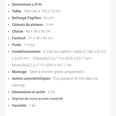
Dimensions L/P/H
:
Table
: 180/240 x 100 x 75 cm
Rallonge Papillon
: 60 cm
Châssis du plateau
: 3 cm
Chaise
: 48 x 58 x 90 cm
Fauteuil
: 57 x 58 x 90 cm
Poids
: 115 kg
Conditionnement
: 5 colis sur palette / table (L)185 x (l)105
x (h)20 cm – chaises(x2) (L)115 x (l)50 x (h)17 cm –
fauteuils(x2) (L)115 x (l)60 x (h)17 cm
Montage
: Table à monter (pieds uniquement)
Autres caractéristiques
: Trou parasol 50 mm dans la
rallonge
Dimensions et poids
: ± 5%
Reprise de votre ancien matériel
Garantie
: 1 an