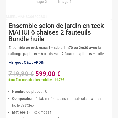
MJEEJMAHSC06F02B01
Ensemble salon de jardin en teck
MAHUI 6 chaises 2 fauteuils –
Bundle huile
Ensemble en teck massif – table 1m70 ou 2m30 avec la
rallonge papillon – 6 chaises et 2 fauteuils pliants + huile
Marque : C&L JARDIN
Le
Le
719,90
€
599,00
€
prix
prix
dont Eco-participation mobilier : 14.76€
initial
actuel
était :
est :
Nombre de places
: 8
719,90 €.
599,00 €.
Composition
: 1 table + 6 chaises + 2 fauteuils pliants +
huile Sat’Oléo
Matière(s)
: Teck massif