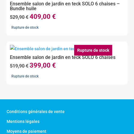
Ensemble salon de jardin en teck SOLO 6 chaises –
Bundle huile
409,00
€
Le
Le
529,90
€
prix
prix
Rupture de stock
initial
actuel
était :
est :
529,90 €.
409,00 €.
Rupture de stock
Ensemble salon de jardin en teck SOLO 6 chaises
399,00
€
Le
Le
519,90
€
prix
prix
Rupture de stock
initial
actuel
était :
est :
519,90 €.
399,00 €.
Conditions générales de vente
Mentions légales
Moyens de paiement