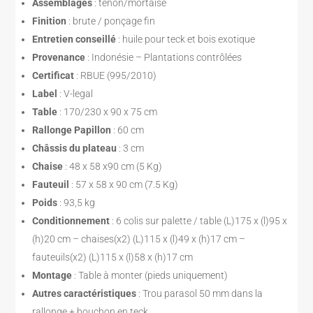
Assemblages
: tenon/mortaise
Finition
: brute / ponçage fin
Entretien conseillé
: huile pour teck et bois exotique
Provenance
: Indonésie – Plantations contrôlées
Certificat
: RBUE (995/2010)
Label
: V-legal
Table
: 170/230 x 90 x 75 cm
Rallonge Papillon
: 60 cm
Châssis du plateau
: 3 cm
Chaise
: 48 x 58 x90 cm (5 Kg)
Fauteuil
: 57 x 58 x 90 cm (7.5 Kg)
Poids
: 93,5 kg
Conditionnement
: 6 colis sur palette / table (L)175 x (l)95 x
(h)20 cm – chaises(x2) (L)115 x (l)49 x (h)17 cm –
fauteuils(x2) (L)115 x (l)58 x (h)17 cm
Montage
: Table à monter (pieds uniquement)
Autres caractéristiques
: Trou parasol 50 mm dans la
rallonge + bouchon en teck