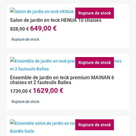
Rupture de stock
Salon de jardin en teck HENUA 10 chaises
649,00
€
Le
Le
828,90
€
prix
prix
Rupture de stock
initial
actuel
était :
est :
828,90 €.
649,00 €.
Rupture de stock
Ensemble de jardin en teck premium MAINAN 6
chaises et 2 fauteuils Ballea
1629,00
€
Le
Le
1739,00
€
prix
prix
Rupture de stock
initial
actuel
était :
est :
1739,00 €.
1629,00 €.
Rupture de stock