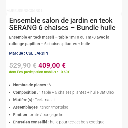
MJEEJSERSC06B01
Ensemble salon de jardin en teck
SERANG 6 chaises – Bundle huile
Ensemble en teck massif – table 1m10 ou 1m70 avec la
rallonge papillon – 6 chaises pliantes + huile
Marque : C&L JARDIN
Le
Le
529,90
€
409,00
€
prix
prix
dont Eco-participation mobilier : 10.60€
initial
actuel
était :
est :
Nombre de places
: 6
529,90 €.
409,00 €.
Composition
: 1 table + 6 chaises pliantes + huile Sat’Oléo
Matière(s)
: Teck massif
Assemblages
: tenon/mortaise
Finition
: brute / ponçage fin
Entretien conseillé
: huile pour teck et bois exotique