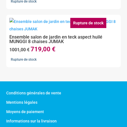
Rupture de stock
initial
actuel
était :
est :
539,90 €.
419,00 €.
Rupture de stock
Ensemble salon de jardin en teck aspect huilé
MUNGGI 8 chaises JUMAK
719,00
€
Le
Le
1001,00
€
prix
prix
Rupture de stock
initial
actuel
était :
est :
1001,00 €.
719,00 €.
Conditions générales de vente
Mentions légales
Moyens de paiement
Informations sur la livraison