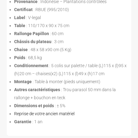
Provenance
: Indonésie – Plantations contrôlées
Certificat
: RBUE (995/2010)
Label
: V-legal
Table
: 110/170 x 90 x 75 cm
Rallonge Papillon
: 60 cm
Châssis du plateau
: 3 cm
Chaise
: 48 x 58 x90 cm (5 Kg)
Poids
: 68,5 kg
Conditionnement
: 5 colis sur palette / table (L)115 x (l)95 x
(h)20 cm – chaises(x2) (L)115 x (l)49 x (h)17 cm
Montage
: Table à monter (pieds uniquement)
Autres caractéristiques
: Trou parasol 50 mm dans la
rallonge + bouchon en teck
Dimensions et poids
: ± 5%
Reprise de votre ancien matériel
Garantie
: 1 an