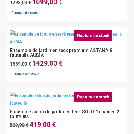
1099,00
€
Le
Le
1298,00
€
prix
prix
Rupture de stock
initial
actuel
était :
est :
1298,00 €.
1099,00 €.
Rupture de stock
Ensemble de jardin en teck premium ASTANA 8
fauteuils AUDIA
1429,00
€
Le
Le
1539,00
€
prix
prix
Rupture de stock
initial
actuel
était :
est :
1539,00 €.
1429,00 €.
Rupture de stock
Ensemble salon de jardin en teck SOLO 4 chaises 2
fauteuils
419,00
€
Le
Le
539,90
€
prix
prix