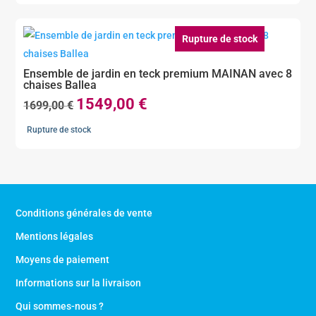
était :
est :
1399,00 €.
1179,00 €.
Rupture de stock
Ensemble de jardin en teck premium MAINAN avec 8
chaises Ballea
1549,00
€
Le
Le
1699,00
€
prix
prix
Rupture de stock
initial
actuel
était :
est :
1699,00 €.
1549,00 €.
Conditions générales de vente
Mentions légales
Moyens de paiement
Informations sur la livraison
Qui sommes-nous ?