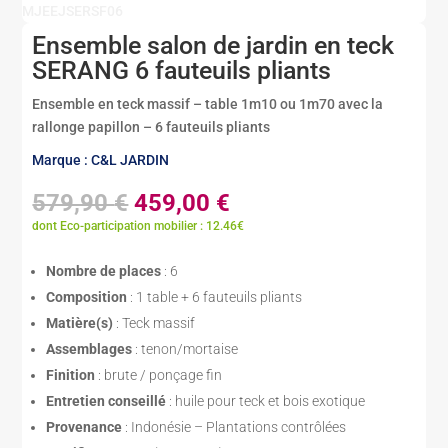
MJEEJSERSF06
Ensemble salon de jardin en teck
SERANG 6 fauteuils pliants
Ensemble en teck massif – table 1m10 ou 1m70 avec la
rallonge papillon – 6 fauteuils pliants
Marque : C&L JARDIN
Le
Le
579,90
€
459,00
€
prix
prix
dont Eco-participation mobilier : 12.46€
initial
actuel
était :
est :
Nombre de places
: 6
579,90 €.
459,00 €.
Composition
: 1 table + 6 fauteuils pliants
Matière(s)
: Teck massif
Assemblages
: tenon/mortaise
Finition
: brute / ponçage fin
Entretien conseillé
: huile pour teck et bois exotique
Provenance
: Indonésie – Plantations contrôlées