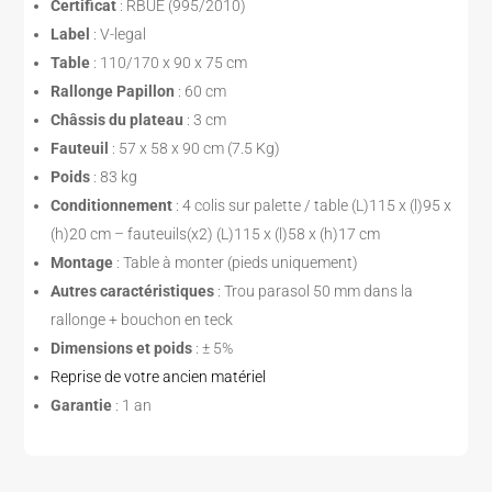
Certificat
: RBUE (995/2010)
Label
: V-legal
Table
: 110/170 x 90 x 75 cm
Rallonge Papillon
: 60 cm
Châssis du plateau
: 3 cm
Fauteuil
: 57 x 58 x 90 cm (7.5 Kg)
Poids
: 83 kg
Conditionnement
: 4 colis sur palette / table (L)115 x (l)95 x
(h)20 cm – fauteuils(x2) (L)115 x (l)58 x (h)17 cm
Montage
: Table à monter (pieds uniquement)
Autres caractéristiques
: Trou parasol 50 mm dans la
rallonge + bouchon en teck
Dimensions et poids
: ± 5%
Reprise de votre ancien matériel
Garantie
: 1 an