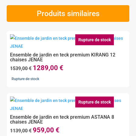
Produits similaires
Rupture de stock
Ensemble de jardin en teck premium KIRANG 12
chaises JENAE
1289,00
€
Le
Le
1539,00
€
prix
prix
Rupture de stock
initial
actuel
était :
est :
1539,00 €.
1289,00 €.
Rupture de stock
Ensemble de jardin en teck premium ASTANA 8
chaises JENAE
959,00
€
Le
Le
1139,00
€