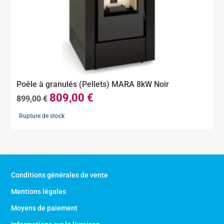
Poêle à granulés (Pellets) MARA 8kW Noir
809,00
€
Le
Le
899,00
€
prix
prix
Rupture de stock
initial
actuel
était :
est :
899,00 €.
809,00 €.
Conditions générales de vente
Mentions légales
Moyens de paiement