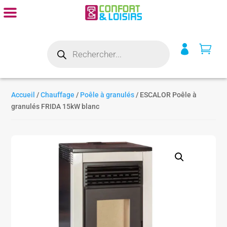
Recherche


de
produits
Accueil
/
Chauffage
/
Poêle à granulés
/ ESCALOR Poêle à
granulés FRIDA 15kW blanc