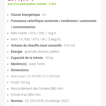
dont Eco-participation mobilier : 2.38€
Classe énergétique
: A+
Puissance calorifique nominale / rendement / autonomie
/ consommation
:
MIN 4,6kW / 92% / 30h / 1kg/h
MAX 14,7kW / 87% / 9h / 3,4kg/h)
Volume de chauffe maxi conseillé
: 375 m3
Énergie
: granulés de bois, pellets
Capacité de la trémie
: 30 kg
Matière(s)
: acier, fonte
Dimensions
:
Hors tout L.514 P.541 H.1104 mm
Poids 132 kg
Raccordement des fumées Ø80 mm
Entrée d’air Ø60 mm
Normes
: CE, EN13240, Ecodesign 2022