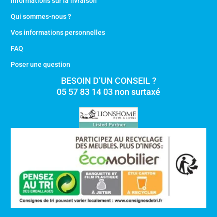
Informations sur la livraison
Qui sommes-nous ?
Vos informations personnelles
FAQ
Poser une question
BESOIN D’UN CONSEIL ?
05 57 83 14 03 non surtaxé