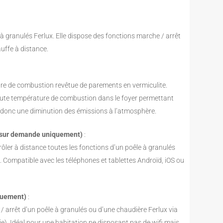
 granulés Ferlux. Elle dispose des fonctions marche / arrêt
uffe à distance.
re de combustion revêtue de parements en vermiculite.
haute température de combustion dans le foyer permettant
 donc une diminution des émissions à l’atmosphère.
, sur demande uniquement)
:
rôler à distance toutes les fonctions d’un poêle à granulés
. Compatible avec les téléphones et tablettes Androïd, iOS ou
iquement)
:
 arrêt d’un poêle à granulés ou d’une chaudière Ferlux via
e). Idéal pour une habitation ne disposant pas de wifi mais