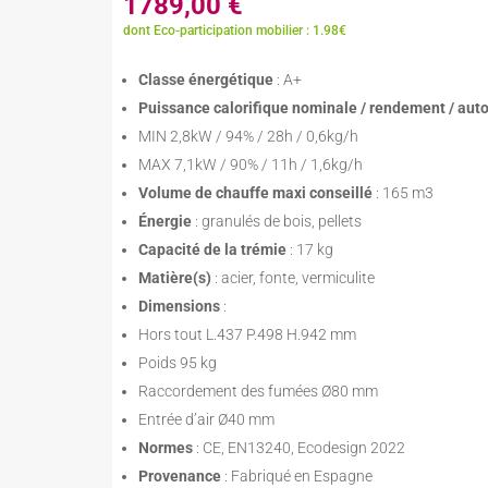
1789,00
€
dont Eco-participation mobilier : 1.98€
Classe énergétique
: A+
Puissance calorifique nominale / rendement / au
MIN 2,8kW / 94% / 28h / 0,6kg/h
MAX 7,1kW / 90% / 11h / 1,6kg/h
Volume de chauffe maxi conseillé
: 165 m3
Énergie
: granulés de bois, pellets
Capacité de la trémie
: 17 kg
Matière(s)
: acier, fonte, vermiculite
Dimensions
:
Hors tout L.437 P.498 H.942 mm
Poids 95 kg
Raccordement des fumées Ø80 mm
Entrée d’air Ø40 mm
Normes
: CE, EN13240, Ecodesign 2022
Provenance
: Fabriqué en Espagne