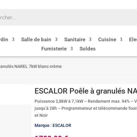
rdin
Salle de bain
Sanitaire
Cuisine
Ele
Fumisterie
Soldes
ranulés NAREL 7kW blanc crème
ESCALOR Poêle à granulés N
Puissance 2,8kW à 7,1kW – Rendement max. 94% – V
jusqu’à 28h – Programmateur et télécommande fourn
et Noir
Marque : ESCALOR