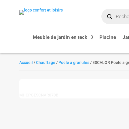
Recherche
de
produits
Meuble de jardin en teck
Piscine
Ja
Accueil
/
Chauffage
/
Poêle à granulés
/ ESCALOR Poêle à g
MHCPGESCNAR070B