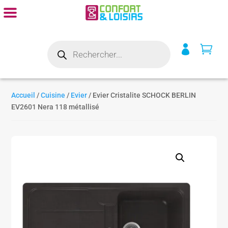
Recherche


de
produits
Accueil
/
Cuisine
/
Evier
/ Evier Cristalite SCHOCK BERLIN
EV2601 Nera 118 métallisé