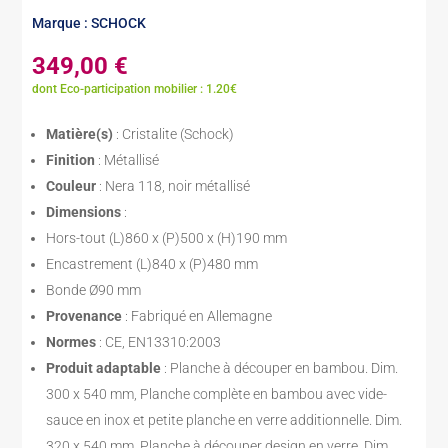
Marque : SCHOCK
349,00
€
dont Eco-participation mobilier : 1.20€
Matière(s)
: Cristalite (Schock)
Finition
: Métallisé
Couleur
: Nera 118, noir métallisé
Dimensions
:
Hors-tout (L)860 x (P)500 x (H)190 mm
Encastrement (L)840 x (P)480 mm
Bonde Ø90 mm
Provenance
: Fabriqué en Allemagne
Normes
: CE, EN13310:2003
Produit adaptable
: Planche à découper en bambou. Dim.
300 x 540 mm, Planche complète en bambou avec vide-
sauce en inox et petite planche en verre additionnelle. Dim.
320 x 540 mm, Planche à découper design en verre. Dim.