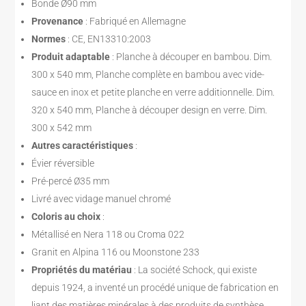
Bonde Ø90 mm
Provenance
: Fabriqué en Allemagne
Normes
: CE, EN13310:2003
Produit adaptable
: Planche à découper en bambou. Dim.
300 x 540 mm, Planche complète en bambou avec vide-
sauce en inox et petite planche en verre additionnelle. Dim.
320 x 540 mm, Planche à découper design en verre. Dim.
300 x 542 mm
Autres caractéristiques
:
Évier réversible
Pré-percé Ø35 mm
Livré avec vidage manuel chromé
Coloris au choix
:
Métallisé en Nera 118 ou Croma 022
Granit en Alpina 116 ou Moonstone 233
Propriétés du matériau
: La société Schock, qui existe
depuis 1924, a inventé un procédé unique de fabrication en
liant des matières minérales à des produits de synthèse