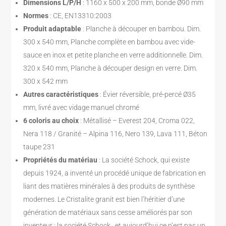
Dimensions L/P/H
: 1160 x 500 x 200 mm, bonde Ø90 mm
Normes
: CE, EN13310:2003
Produit adaptable
: Planche à découper en bambou. Dim.
300 x 540 mm, Planche complète en bambou avec vide-
sauce en inox et petite planche en verre additionnelle. Dim.
320 x 540 mm, Planche à découper design en verre. Dim.
300 x 542 mm
Autres caractéristiques
: Évier réversible, pré-percé Ø35
mm, livré avec vidage manuel chromé
6 coloris au choix
: Métallisé – Everest 204, Croma 022,
Nera 118 / Granité – Alpina 116, Nero 139, Lava 111, Béton
taupe 231
Propriétés du matériau
: La société Schock, qui existe
depuis 1924, a inventé un procédé unique de fabrication en
liant des matières minérales à des produits de synthèse
modernes. Le Cristalite granit est bien l’héritier d’une
génération de matériaux sans cesse améliorés par son
inventeur : la société Schock , et aujourd’hui ce n’est pas un