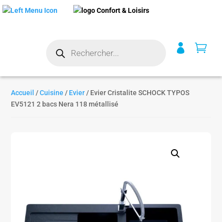
Recherche


de
produits
Accueil
/
Cuisine
/
Evier
/ Evier Cristalite SCHOCK TYPOS
EV5121 2 bacs Nera 118 métallisé