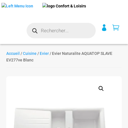
Recherche


de
produits
Accueil
/
Cuisine
/
Evier
/ Evier Naturalite AQUATOP SLAVE
EV277ve Blanc