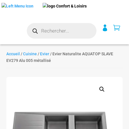
Recherche


de
produits
Accueil
/
Cuisine
/
Evier
/ Evier Naturalite AQUATOP SLAVE
EV279 Alu 005 métallisé