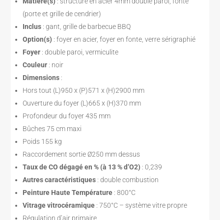
Matière(s)
: structure en acier 4mm double paroi, fonte
(porte et grille de cendrier)
Inclus
: gant, grille de barbecue BBQ
Option(s)
: foyer en acier, foyer en fonte, verre sérigraphié
Foyer
: double paroi, vermiculite
Couleur
: noir
Dimensions
:
Hors tout (L)950 x (P)571 x (H)2900 mm
Ouverture du foyer (L)665 x (H)370 mm
Profondeur du foyer 435 mm
Bûches 75 cm maxi
Poids 155 kg
Raccordement sortie Ø250 mm dessus
Taux de CO dégagé en % (à 13 % d’O2)
: 0,239
Autres caractéristiques
: double combustion
Peinture Haute Température
: 800°C
Vitrage vitrocéramique
: 750°C – système vitre propre
Régulation d’air primaire