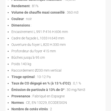
Rendement
: 81%
Volume de chauffe maxi conseillé
: 360 m3
Couleur
: noir
Dimensions
:
Encastrement L.991 P.416 H.606 mm
Cadre de façade L.1033 H.643 mm
Ouverture du foyer L.820 H.330 mm
Profondeur du foyer 415 mm
Bûches jusqu’à 95 cm
Poids 140 kg
Raccordement Ø200 mm vertical
Tirage optimal
: 10-12 Pa
Taux de CO dégagé en % (à 13 % d’O2)
: 0,1 %
Émission de particule à 13% de O²
: 30 mg/Nm3
Provenance
: Fabriqué en Espagne
Normes
: CE, EN 13229, ECODESIGN
Nombre de cotés vitrés
: 2