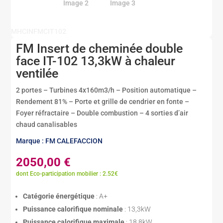
MHCINFMCIT102
FM Insert de cheminée double
face IT-102 13,3kW à chaleur
ventilée
2 portes – Turbines 4x160m3/h – Position automatique –
Rendement 81% – Porte et grille de cendrier en fonte –
Foyer réfractaire – Double combustion – 4 sorties d’air
chaud canalisables
Marque : FM CALEFACCION
2050,00
€
dont Eco-participation mobilier : 2.52€
Catégorie énergétique
: A+
Puissance calorifique nominale
: 13,3kW
Puissance calorifique maximale
: 18,8kW