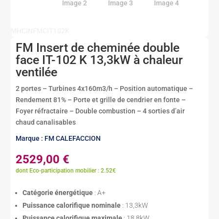
MHCINFMCIT102K
FM Insert de cheminée double
face IT-102 K 13,3kW à chaleur
ventilée
2 portes – Turbines 4x160m3/h – Position automatique –
Rendement 81% – Porte et grille de cendrier en fonte –
Foyer réfractaire – Double combustion – 4 sorties d’air
chaud canalisables
Marque : FM CALEFACCION
2529,00
€
dont Eco-participation mobilier : 2.52€
Catégorie énergétique
: A+
Puissance calorifique nominale
: 13,3kW
Puissance calorifique maximale
: 18,8kW