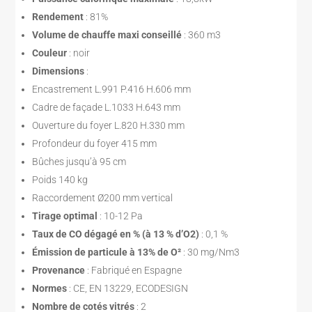
Rendement
: 81%
Volume de chauffe maxi conseillé
: 360 m3
Couleur
: noir
Dimensions
:
Encastrement L.991 P.416 H.606 mm
Cadre de façade L.1033 H.643 mm
Ouverture du foyer L.820 H.330 mm
Profondeur du foyer 415 mm
Bûches jusqu’à 95 cm
Poids 140 kg
Raccordement Ø200 mm vertical
Tirage optimal
: 10-12 Pa
Taux de CO dégagé en % (à 13 % d’O2)
: 0,1 %
Émission de particule à 13% de O²
: 30 mg/Nm3
Provenance
: Fabriqué en Espagne
Normes
: CE, EN 13229, ECODESIGN
Nombre de cotés vitrés
: 2