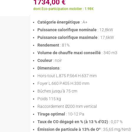
1734,00
€
dont Eco-participation mobilier : 1.98€
Catégorie énergétique
: A+
Puissance calorifique nominale
: 12,8kW
Puissance calorifique maximale
: 17,6kW
Rendement
: 81%
Volume de chauffe maxi conseillé
: 340 m3
Couleur
: noir
Dimensions
:
Hors-tout L.875 P.564 H.637 mm
Foyer L.660 P.405 H.330 mm
Bûches jusqu’à 75 cm
Poids 115 kg
Raccordement Ø200 mm vertical
Tirage optimal
: 10-12 Pa
Taux de CO dégagé en % (à 13 % d’O2)
: 0,07 %
Émission de particule à 13% de O²
: 35,65 mg/Nm3