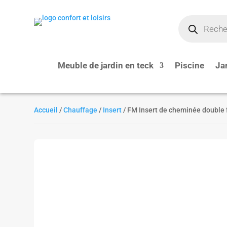
Recherche
de
produits
Meuble de jardin en teck
Piscine
Ja
Accueil
/
Chauffage
/
Insert
/ FM Insert de cheminée double f