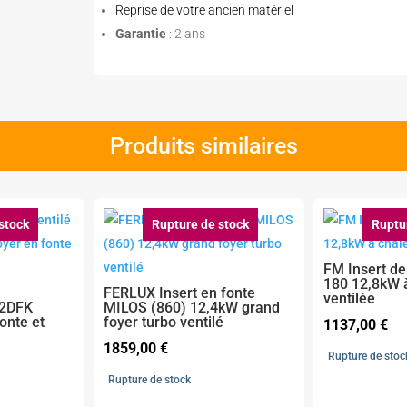
Reprise de votre ancien matériel
Garantie
: 2 ans
Produits similaires
stock
Rupture de stock
Ruptu
FM Insert de
180 12,8kW 
FERLUX Insert en fonte
ventilée
72DFK
MILOS (860) 12,4kW grand
onte et
foyer turbo ventilé
1137,00
€
1859,00
€
Rupture de stoc
Rupture de stock