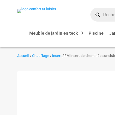
Recherche
de
produits
Meuble de jardin en teck
Piscine
Ja
Accueil
/
Chauffage
/
Insert
/ FM Insert de cheminée sur châ