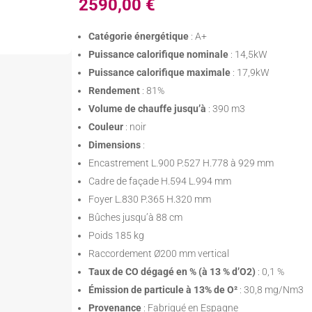
2590,00
€
Catégorie énergétique
: A+
Puissance calorifique nominale
: 14,5kW
Puissance calorifique maximale
: 17,9kW
Rendement
: 81%
Volume de chauffe jusqu’à
: 390 m3
Couleur
: noir
Dimensions
:
Encastrement L.900 P.527 H.778 à 929 mm
Cadre de façade H.594 L.994 mm
Foyer L.830 P.365 H.320 mm
Bûches jusqu’à 88 cm
Poids 185 kg
Raccordement Ø200 mm vertical
Taux de CO dégagé en % (à 13 % d’O2)
: 0,1 %
Émission de particule à 13% de O²
: 30,8 mg/Nm3
Provenance
: Fabriqué en Espagne