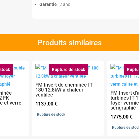
Garantie
: 2 ans
Produits similaires
stock
Rupture de stock
Ruptu
FM Insert de cheminée IT-
180 12,8kW à chaleur
minée
FM Insert d’
ventilée
2 FK
turbines IT
e et verre
foyer vermicu
1137,00
€
sérigraphié
Rupture de stock
1775,00
€
Rupture de stoc