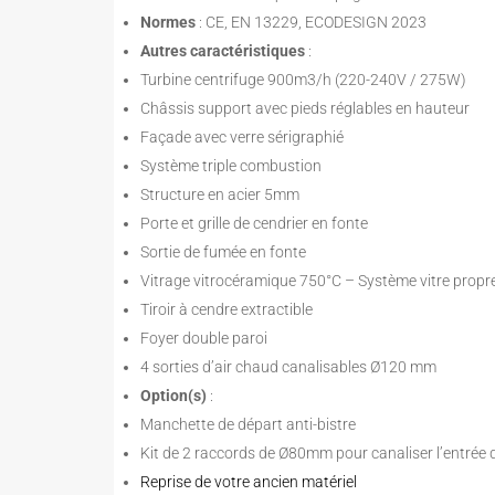
Normes
: CE, EN 13229, ECODESIGN 2023
Autres caractéristiques
:
Turbine centrifuge 900m3/h (220-240V / 275W)
Châssis support avec pieds réglables en hauteur
Façade avec verre sérigraphié
Système triple combustion
Structure en acier 5mm
Porte et grille de cendrier en fonte
Sortie de fumée en fonte
Vitrage vitrocéramique 750°C – Système vitre propr
Tiroir à cendre extractible
Foyer double paroi
4 sorties d’air chaud canalisables Ø120 mm
Option(s)
:
Manchette de départ anti-bistre
Kit de 2 raccords de Ø80mm pour canaliser l’entrée d
Reprise de votre ancien matériel