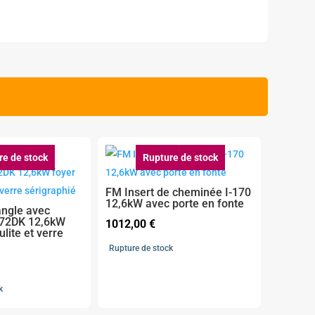
re de stock
Rupture de stock
FM Insert de cheminée I-170
12,6kW avec porte en fonte
angle avec
-172DK 12,6kW
1012,00
€
lite et verre
Rupture de stock
k