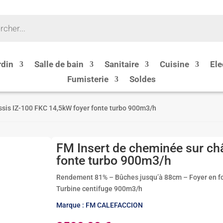
rdin
Salle de bain
Sanitaire
Cuisine
Ele
Fumisterie
Soldes
ssis IZ-100 FKC 14,5kW foyer fonte turbo 900m3/h
FM Insert de cheminée sur ch
fonte turbo 900m3/h
Rendement 81% – Bûches jusqu’à 88cm – Foyer en fo
Turbine centifuge 900m3/h
Marque : FM CALEFACCION