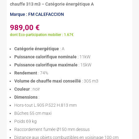
chauffe 313 m3 – Catégorie énergétique A
Marque : FM CALEFACCION
989,00
€
dont Eco-participation mobilier : 1.67€
Catégorie énergétique
: A
Puissance calorifique nominale
: 11kW
Puissance calorifique maximale
: 15kW
Rendement
: 74%
Volume de chauffe maxi conseillé
: 305 m3
Couleur
: noir
Dimensions
:
Hors-tout L.905 P.522 H.813 mm
Bûches 55 cm maxi
Poids 69 kg
Raccordement fumée Ø150 mm dessus
Distance aux objets combustibles en voisinage 100 cm