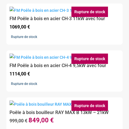
Rupture de stock
FM Poêle à bois en acier CH-3 11kW avec four
1069,00
€
Rupture de stock
Rupture de stock
FM Poêle à bois en acier CH-4 9,5kW avec four
1114,00
€
Rupture de stock
Rupture de stock
Poêle à bois bouilleur RAY MAX B 13kW – 21kW
849,00
€
Le
Le
999,00
€
prix
prix