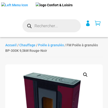
Recherche


de
produits
Accueil
/
Chauffage
/
Poêle à granulés
/ FM Poêle à granulés
BP-300K 9,5kW Rouge-Noir