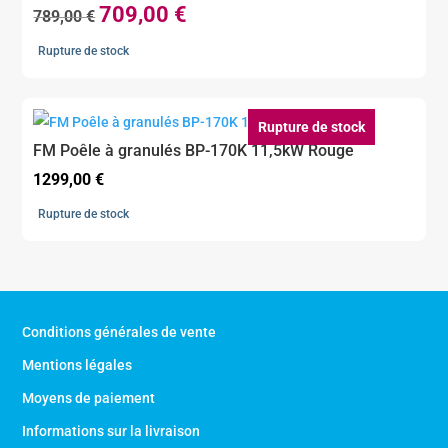
709,00
€
Le
Le
789,00
€
prix
prix
Rupture de stock
initial
actuel
était :
est :
789,00 €.
709,00 €.
Rupture de stock
FM Poêle à granulés BP-170K 11,5kW Rouge
1299,00
€
Rupture de stock
Conditions générales de vente
Mentions légales
Moyens de paiement
Informations sur la livraison