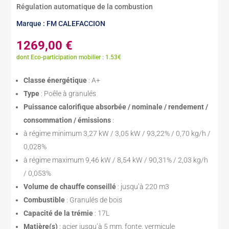
Régulation automatique de la combustion
Marque : FM CALEFACCION
1269,00
€
dont Eco-participation mobilier : 1.53€
Classe énergétique
: A+
Type
: Poêle à granulés
Puissance calorifique absorbée / nominale / rendement /
consommation / émissions
:
à régime minimum 3,27 kW / 3,05 kW / 93,22% / 0,70 kg/h /
0,028%
à régime maximum 9,46 kW / 8,54 kW / 90,31% / 2,03 kg/h
/ 0,053%
Volume de chauffe conseillé
: jusqu’à 220 m3
Combustible
: Granulés de bois
Capacité de la trémie
: 17L
Matière(s)
: acier jusqu’à 5 mm, fonte, vermicule