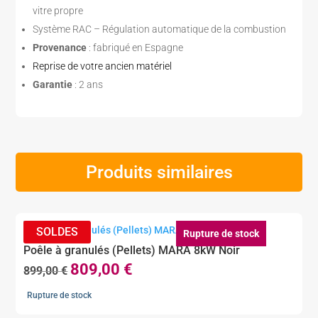
vitre propre
Système RAC – Régulation automatique de la combustion
Provenance
: fabriqué en Espagne
Reprise de votre ancien matériel
Garantie
: 2 ans
Produits similaires
Rupture de stock
Poêle à granulés (Pellets) MARA 8kW Noir
809,00
€
Le
Le
899,00
€
prix
prix
Rupture de stock
initial
actuel