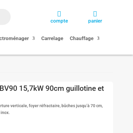


compte
panier
ctroménager
Carrelage
Chauffage
V90 15,7kW 90cm guillotine et
re verticale, foyer réfractaire, bûches jusqu’à 70 cm,
 inox.