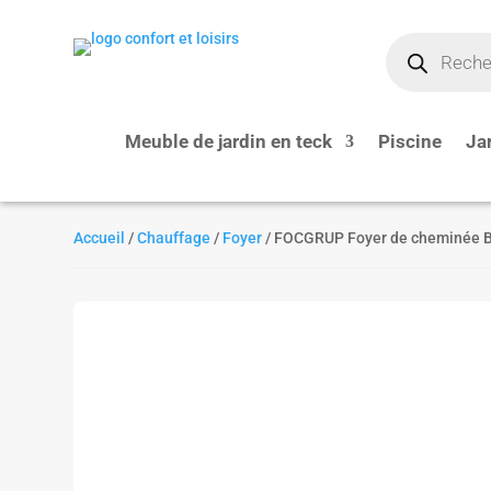
Recherche
de
produits
Meuble de jardin en teck
Piscine
Ja
Accueil
/
Chauffage
/
Foyer
/ FOCGRUP Foyer de cheminée BV9