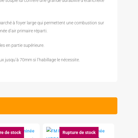
e souple lui confère une grande durabilité d’étanchéité
 marché à foyer large qui permettent une combustion sur
ée d’air primaire réparti.
les en partie supérieure.
ux jusqu’à 70mm si l’habillage le nécessite.
re de stock
Rupture de stock