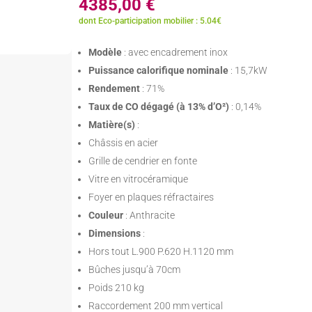
4385,00
€
dont Eco-participation mobilier : 5.04€
Modèle
: avec encadrement inox
Puissance calorifique nominale
: 15,7kW
Rendement
: 71%
Taux de CO dégagé (à 13% d’O²)
: 0,14%
Matière(s)
:
Châssis en acier
Grille de cendrier en fonte
Vitre en vitrocéramique
Foyer en plaques réfractaires
Couleur
: Anthracite
Dimensions
:
Hors tout L.900 P.620 H.1120 mm
Bûches jusqu’à 70cm
Poids 210 kg
Raccordement 200 mm vertical