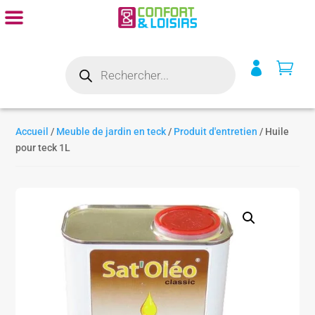
Recherche


de
produits
Accueil
/
Meuble de jardin en teck
/
Produit d'entretien
/ Huile
pour teck 1L