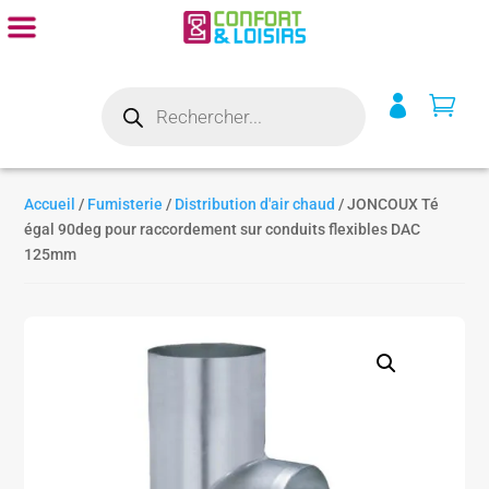
Recherche


de
produits
Accueil
/
Fumisterie
/
Distribution d'air chaud
/ JONCOUX Té
égal 90deg pour raccordement sur conduits flexibles DAC
125mm